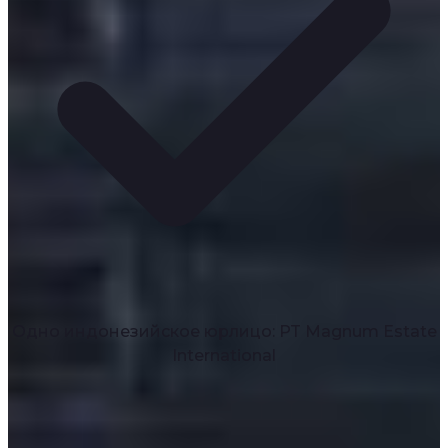
Одно индонезийское юрлицо: PT Magnum Estate
International