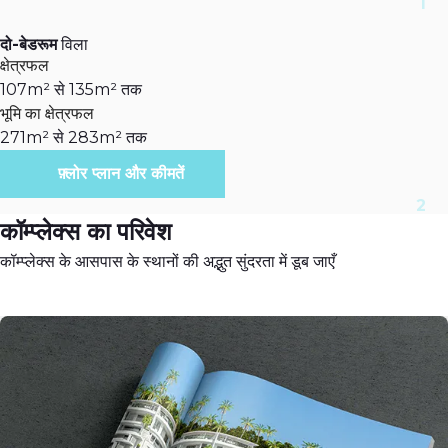
दो-बेडरूम
विला
क्षेत्रफल
107m² से 135m² तक
भूमि का क्षेत्रफल
271m² से 283m² तक
फ़्लोर प्लान और कीमतें
कॉम्प्लेक्स का परिवेश
कॉम्प्लेक्स के आसपास के स्थानों की अद्भुत सुंदरता में डूब जाएँ