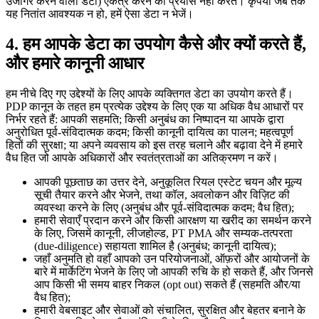
उजागर करने वाला डेटा) एकत्र करने का प्रयास नहीं करते। कृपया जब तक
यह नितांत आवश्यक न हो, हमें ऐसा डेटा न भेजें।
4.
हम आपके डेटा का उपयोग कैसे और क्यों करते हैं,
और हमारे कानूनी आधार
हम नीचे दिए गए उद्देश्यों के लिए आपके व्यक्तिगत डेटा का उपयोग करते हैं।
PDP कानून के तहत हम प्रत्येक उद्देश्य के लिए एक या अधिक वैध आधारों पर
निर्भर रहते हैं: आपकी सहमति; किसी अनुबंध का निष्पादन या आपके द्वारा
अनुरोधित पूर्व-संविदात्मक कदम; किसी कानूनी दायित्व का पालन; महत्वपूर्ण
हितों की सुरक्षा; या अपने व्यवसाय को इस तरह चलाने और बढ़ावा देने में हमारे
वैध हित जो आपके अधिकारों और स्वतंत्रताओं का अतिक्रमण न करें।
आपकी पूछताछ का उत्तर देने, अनुकूलित रियल एस्टेट चयन और मूल्य
सूची तैयार करने और भेजने, तथा कॉल, अवलोकन और विज़िट की
व्यवस्था करने के लिए (अनुबंध और पूर्व-संविदात्मक कदम; वैध हित);
हमारी सेवाएँ प्रदान करने और किसी आरक्षण या खरीद का समर्थन करने
के लिए, जिसमें कानूनी, लीजहोल्ड, PT PMA और सम्यक-तत्परता
(due-diligence) सहायता शामिल है (अनुबंध; कानूनी दायित्व);
जहाँ अनुमति हो वहाँ आपको उन परियोजनाओं, ऑफ़रों और आयोजनों के
बारे में मार्केटिंग भेजने के लिए जो आपकी रुचि के हो सकते हैं, और जिनसे
आप किसी भी समय बाहर निकल (opt out) सकते हैं (सहमति और/या
वैध हित);
हमारी वेबसाइट और सेवाओं को संचालित, सुरक्षित और बेहतर बनाने के