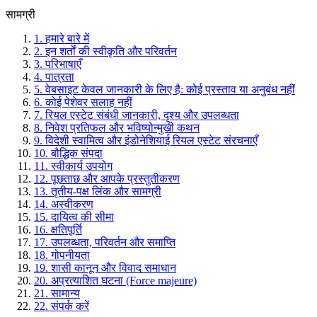
सामग्री
1.
हमारे बारे में
2.
इन शर्तों की स्वीकृति और परिवर्तन
3.
परिभाषाएँ
4.
पात्रता
5.
वेबसाइट केवल जानकारी के लिए है: कोई प्रस्ताव या अनुबंध नहीं
6.
कोई पेशेवर सलाह नहीं
7.
रियल एस्टेट संबंधी जानकारी, दृश्य और उपलब्धता
8.
निवेश प्रतिफल और भविष्योन्मुखी कथन
9.
विदेशी स्वामित्व और इंडोनेशियाई रियल एस्टेट संरचनाएँ
10.
बौद्धिक संपदा
11.
स्वीकार्य उपयोग
12.
पूछताछ और आपके प्रस्तुतीकरण
13.
तृतीय-पक्ष लिंक और सामग्री
14.
अस्वीकरण
15.
दायित्व की सीमा
16.
क्षतिपूर्ति
17.
उपलब्धता, परिवर्तन और समाप्ति
18.
गोपनीयता
19.
शासी कानून और विवाद समाधान
20.
अप्रत्याशित घटना (Force majeure)
21.
सामान्य
22.
संपर्क करें