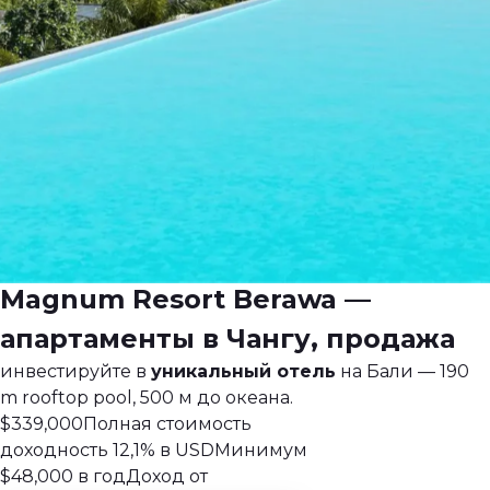
главная туристическая локация на Бали · район
Берава
Magnum Resort Berawa —
апартаменты в Чангу, продажа
инвестируйте в
уникальный отель
на Бали — 190
m rooftop pool, 500 м до океана.
$339,000
Полная стоимость
доходность 12,1% в USD
Минимум
$48,000 в год
Доход от