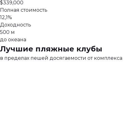
$339,000
Полная стоимость
12,1%
Доходность
500 м
до океана
Лучшие пляжные клубы
в пределах пешей досягаемости от комплекса
ATLAS
FINNS
BEACH
BEACH
FEST
CLUB
OLD
Самый
Всемирно
MAN'S
большой
известный
WOOBA
развлекательный
пляжный
Культовое
Стильный
центр
клуб
место
бар
«все
с
для
на
в
видом
любителей