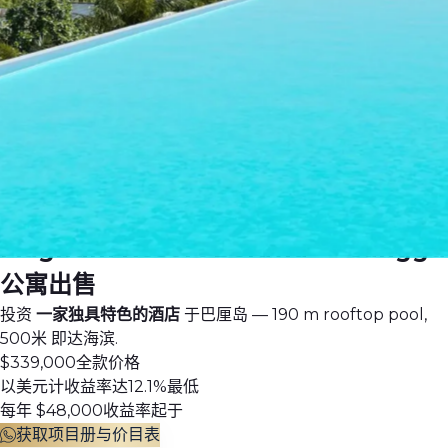
巴厘岛核心旅游胜地 · Berawa片区
Magnum Resort Berawa — Canggu
公寓出售
投资
一家独具特色的酒店
于巴厘岛 — 190 m rooftop pool,
500米 即达海滨.
$339,000
全款价格
以美元计收益率达12.1%
最低
每年 $48,000
收益率起于
获取项目册与价目表