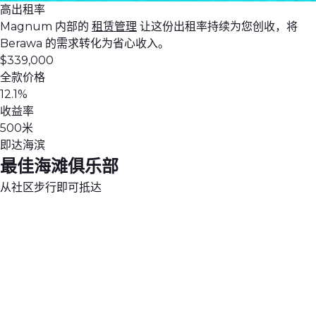
高出租率
Magnum 内部的
租赁管理
让这份出租率持续为您创收，将
Berawa 的需求转化为省心收入。
$339,000
全款价格
12.1%
收益率
500米
即达海滨
最佳海滩俱乐部
从社区步行即可抵达
WOOBA
海
岸
ATLAS
边
一
BEACH
家