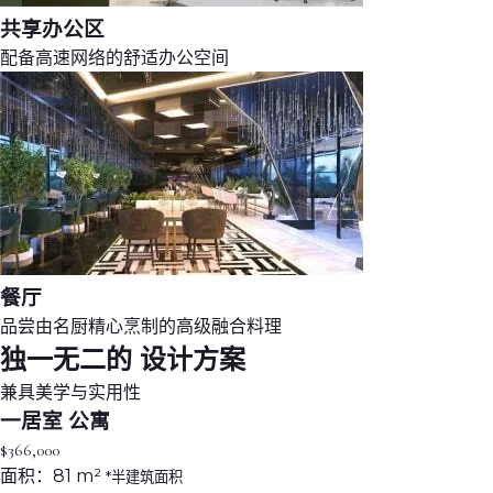
共享办公区
配备高速网络的舒适办公空间
餐厅
品尝由名厨精心烹制的高级融合料理
独一无二的
设计方案
兼具美学与实用性
一居室
公寓
$366,000
面积：
81 m²
*半建筑面积