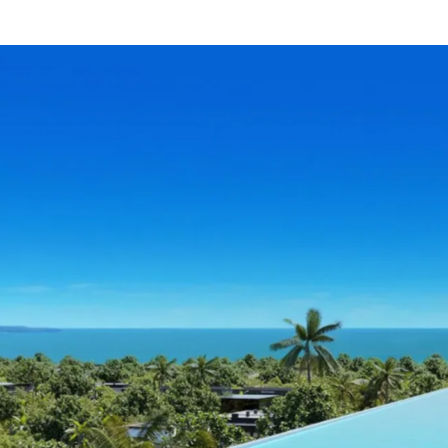
USD
ZH