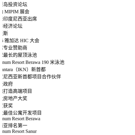
厘岛投资论坛
 MIPIM 展会
表印度尼西亚出席
界经济论坛
沃斯
26 雅加达 HIC 大会
席专业赞助商
球最长的屋顶泳池
num Resort Berawa 190 米泳池
santara（IKN）新首都
度尼西亚新首都项目合作伙伴
曼政府
邀打造高端项目
太房地产大奖
度获奖
太最佳公寓开发项目
num Resort Berawa
南亚排名第一
num Resort Sanur