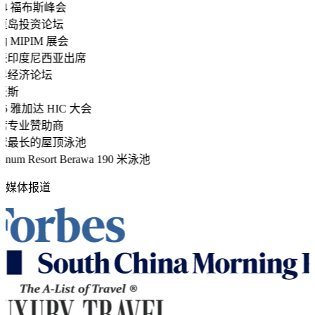
24 福布斯峰会
厘岛投资论坛
 MIPIM 展会
表印度尼西亚出席
界经济论坛
沃斯
26 雅加达 HIC 大会
席专业赞助商
球最长的屋顶泳池
num Resort Berawa 190 米泳池
媒体报道