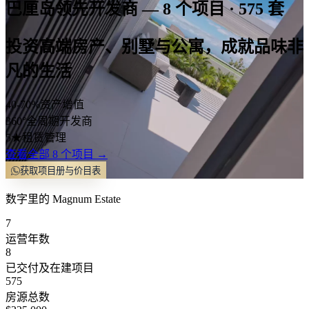
巴厘岛领先开发商 — 8 个项目 · 575 套
投资高端房产、别墅与公寓，成就品味非
凡的生活
40-70%
资产增值
360°
全周期开发商
5★
租赁管理
查看全部 8 个项目 →
获取项目册与价目表
数字里的 Magnum Estate
7
运营年数
8
已交付及在建项目
575
房源总数