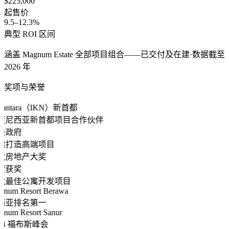
$225,000
起售价
9.5–12.3%
典型 ROI 区间
涵盖 Magnum Estate 全部项目组合——已交付及在建·数据截至
2026 年
奖项与荣誉
santara（IKN）新首都
度尼西亚新首都项目合作伙伴
曼政府
邀打造高端项目
太房地产大奖
度获奖
太最佳公寓开发项目
num Resort Berawa
南亚排名第一
num Resort Sanur
24 福布斯峰会