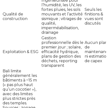
Ingénieurisée pour
l’humidité, les UV, les
fortes pluies, les sols
Seuls les
Qualité de
mouvants et l’activité
finitions &
construction
sismique ; vitrages de
vues sont
qualité,
discutés
imperméabilisation,
drainage
Gestion
professionnelle dès le
Aucun plan
premier jour ; solaire,
de
Exploitation & ESG
efficacité hydrique,
maintenanc
plans de gestion des
ni estimatio
déchets, reporting
de capex
transparent
Bali limite
généralement les
bâtiments à ~15 m
(« pas plus haut
qu’un cocotier »),
avec des limites
plus strictes près
des temples.
Sources : zonage