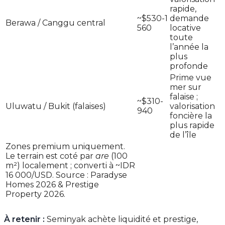
rapide,
~$530-1
demande
Berawa / Canggu central
560
locative
toute
l’année la
plus
profonde
Prime vue
mer sur
falaise ;
~$310-
Uluwatu / Bukit (falaises)
valorisation
940
foncière la
plus rapide
de l’île
Zones premium uniquement.
Le terrain est coté par
are
(100
m²) localement ; converti à ~IDR
16 000/USD. Source : Paradyse
Homes 2026 & Prestige
Property 2026.
À retenir :
Seminyak achète liquidité et prestige,