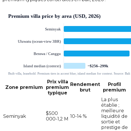
Prix villa
Rendement
Profil
Zone premium
premium
brut
premium
typique
La plus
établie ;
meilleure
$500
Seminyak
10-14 %
liquidité de
000-1,2 M
sortie et
prestige de