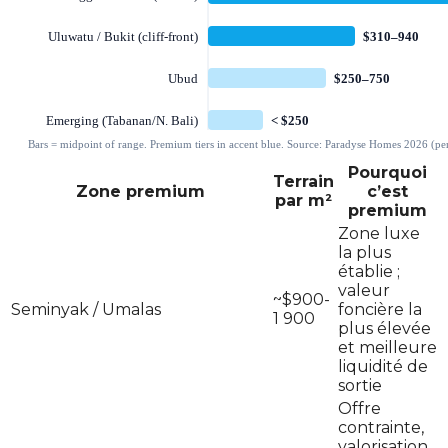
Pourquoi
Terrain
Zone premium
c’est
par m²
premium
Zone luxe
la plus
établie ;
valeur
~$900-
Seminyak / Umalas
foncière la
1 900
plus élevée
et meilleure
liquidité de
sortie
Offre
contrainte,
valorisation