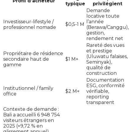
Profil d’acheteur
typique
privilégient
Demande
locative toute
Investisseur-lifestyle /
l’année
$0,5-1 M
professionnel nomade
(Berawa/Canggu),
gestion,
rendement net
Rareté des vues
et prestige
Propriétaire de résidence
(Uluwatu falaises,
secondaire haut de
$1 M+
Seminyak),
gamme
qualité de
construction
Documentation
ESG, conformité
Institutionnel / family
$2 M+
vérifiable,
office
reporting
transparent
Contexte de demande :
Bali a accueilli 6 948 754
visiteurs étrangers en
2025 (+9,72 % en
glissement annuel),