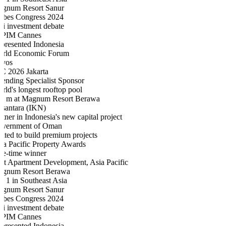
num Resort Sanur
bes Congress 2024
i investment debate
IM Cannes
resented Indonesia
ld Economic Forum
os
 2026 Jakarta
ending Specialist Sponsor
ld's longest rooftop pool
 m at Magnum Resort Berawa
antara (IKN)
ner in Indonesia's new capital project
ernment of Oman
ted to build premium projects
a Pacific Property Awards
e-time winner
t Apartment Development, Asia Pacific
num Resort Berawa
 1 in Southeast Asia
num Resort Sanur
bes Congress 2024
i investment debate
IM Cannes
resented Indonesia