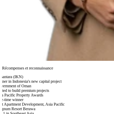
Récompenses et reconnaissance
antara (IKN)
ner in Indonesia's new capital project
ernment of Oman
ted to build premium projects
a Pacific Property Awards
e-time winner
t Apartment Development, Asia Pacific
num Resort Berawa
 1 in Southeast Asia