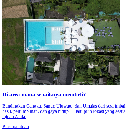
Di area mana sebaiknya membeli?
Bandingkan Canggu, Sanur, Uluwatu, dan Umalas dari segi imbal
hasil, pertumbuhan, dan gaya hidup — lalu pilih lokasi yang sesuai
tujuan Anda.
Baca panduan