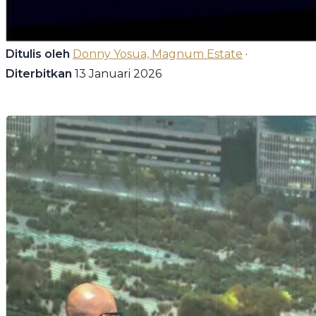
Ditulis oleh
Donny Yosua, Magnum Estate
·
Diterbitkan
13 Januari 2026