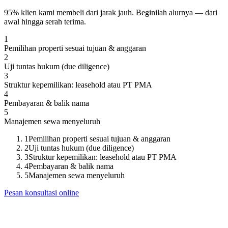
95% klien kami membeli dari jarak jauh. Beginilah alurnya — dari
awal hingga serah terima.
1
Pemilihan properti sesuai tujuan & anggaran
2
Uji tuntas hukum (due diligence)
3
Struktur kepemilikan: leasehold atau PT PMA
4
Pembayaran & balik nama
5
Manajemen sewa menyeluruh
1
Pemilihan properti sesuai tujuan & anggaran
2
Uji tuntas hukum (due diligence)
3
Struktur kepemilikan: leasehold atau PT PMA
4
Pembayaran & balik nama
5
Manajemen sewa menyeluruh
Pesan konsultasi online