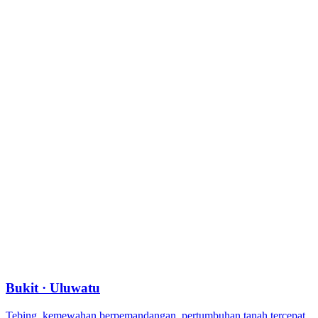
Bukit · Uluwatu
Tebing, kemewahan berpemandangan, pertumbuhan tanah tercepat.