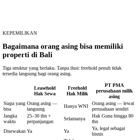
KEPEMILIKAN
Bagaimana orang asing bisa memiliki
properti di Bali
Tiga struktur yang berlaku. Tanpa ilusi: freehold penuh tidak
tersedia langsung bagi orang asing.
PT PMA
Leasehold
Freehold
perusahaan milik
Hak Sewa
Hak Milik
asing
Siapa yang
Orang asing —
Orang asing — lewat
Hanya WNI
bisa
langsung
perusahaan sendiri
Jangka
25–30 thn +
Hak Guna hingga 80
Selamanya
waktu
perpanjangan
thn
Ya, legal sebagai
Disewakan
Ya
Ya
bisnis