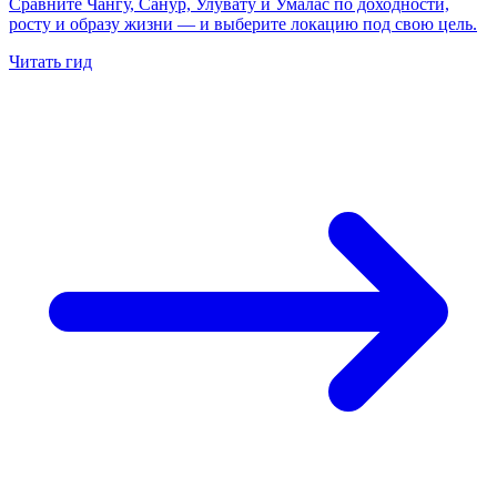
Сравните Чангу, Санур, Улувату и Умалас по доходности,
росту и образу жизни — и выберите локацию под свою цель.
Читать гид