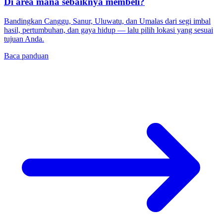
Di area mana sebaiknya membeli?
Bandingkan Canggu, Sanur, Uluwatu, dan Umalas dari segi imbal
hasil, pertumbuhan, dan gaya hidup — lalu pilih lokasi yang sesuai
tujuan Anda.
Baca panduan