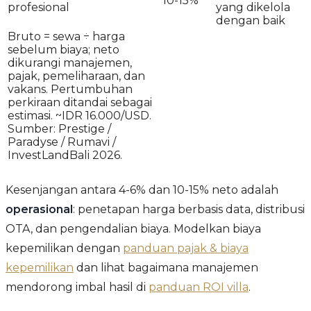
10-15%
profesional
yang dikelola
dengan baik
Bruto = sewa ÷ harga
sebelum biaya; neto
dikurangi manajemen,
pajak, pemeliharaan, dan
vakans. Pertumbuhan
perkiraan ditandai sebagai
estimasi. ~IDR 16.000/USD.
Sumber: Prestige /
Paradyse / Rumavi /
InvestLandBali 2026.
Kesenjangan antara 4-6% dan 10-15% neto adalah
operasional
: penetapan harga berbasis data, distribusi
OTA, dan pengendalian biaya. Modelkan biaya
kepemilikan dengan
panduan pajak & biaya
kepemilikan
dan lihat bagaimana manajemen
mendorong imbal hasil di
panduan ROI villa
.