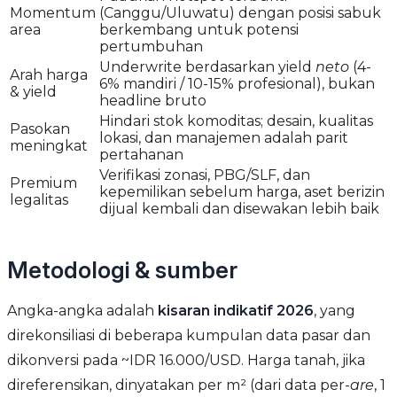
Momentum
(Canggu/Uluwatu) dengan posisi sabuk
area
berkembang untuk potensi
pertumbuhan
Underwrite berdasarkan yield
neto
(4-
Arah harga
6% mandiri / 10-15% profesional), bukan
& yield
headline bruto
Hindari stok komoditas; desain, kualitas
Pasokan
lokasi, dan manajemen adalah parit
meningkat
pertahanan
Verifikasi zonasi, PBG/SLF, dan
Premium
kepemilikan sebelum harga, aset berizin
legalitas
dijual kembali dan disewakan lebih baik
Metodologi & sumber
Angka-angka adalah
kisaran indikatif 2026
, yang
direkonsiliasi di beberapa kumpulan data pasar dan
dikonversi pada ~IDR 16.000/USD. Harga tanah, jika
direferensikan, dinyatakan per m² (dari data per-
are
, 1