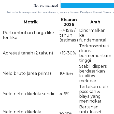
Kisaran
Metrik
Arah
2026
~7-15% /
Dinormalkan
Pertumbuhan harga like-
tahun
ke
for-like
(estimasi)
fundamental
Terkonsentrasi
di area
Apresiasi tanah (2 tahun)
+15-30%
bermomentum
tinggi
Stabil; dispersi
berdasarkan
Yield bruto (area prima)
10-18%
kualitas
melebar
Tertekan oleh
pasokan &
Yield neto, dikelola sendiri
4-6%
biaya yang
meningkat
Bertahan,
Yield neto, dikelola
untuk aset