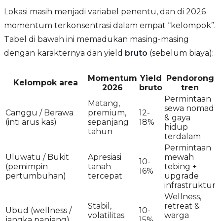
Lokasi masih menjadi variabel penentu, dan di 2026
momentum terkonsentrasi dalam empat “kelompok”.
Tabel di bawah ini memadukan masing-masing
dengan karakternya dan yield
bruto
(sebelum biaya):
Momentum
Yield
Pendorong
Kelompok area
2026
bruto
tren
Permintaan
Matang,
sewa nomad
Canggu / Berawa
premium,
12-
& gaya
(inti arus kas)
sepanjang
18%
hidup
tahun
terdalam
Permintaan
Uluwatu / Bukit
Apresiasi
mewah
10-
(pemimpin
tanah
tebing +
16%
pertumbuhan)
tercepat
upgrade
infrastruktur
Wellness,
Stabil,
retreat &
Ubud (wellness /
10-
volatilitas
warga
jangka panjang)
15%