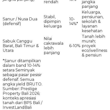
rendah
jangka
panjang
Keluarga,
Stabil,
pensiunan,
Sanur / Nusa Dua
10-
dipimpin
sekolah &
(defensif)
14%*
keluarga
layanan
kesehatan
Tanah lebih
Nilai
Sabuk Canggu
murah;
cakrawala
Barat, Bali Timur &
6-10%
proyek
lebih
Utara
eco/wellness
panjang
& pensiun
*Sanur ditampilkan
dalam band 10-14%
setara Seminyak
sebagai pasar pesisir
defensif. Semua
angka yield BRUTO.
Sumber: Prestige
Property Bali 2026;
konteks apresiasi
tanah dari BPS Bali /
InvestLandBali