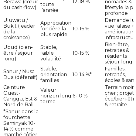
Berawa (cœur
12-18 %
nomades &
toute
du cash-flow)
lifestyle la p
l’année
profonde
Uluwatu /
Demande lu
Appréciation
Bukit (leader
vue falaise +
foncière la
10-16 %
de la
amélioration
plus rapide
croissance)
infrastructu
Bien-être,
Ubud (bien-
Stable,
retraites &
être / séjour
faible
10-15 %
résidents
long)
volatilité
séjour long
Stable,
Familles,
Sanur / Nusa
orientation
10-14 %*
retraités,
Dua (défensif)
familles
écoles & san
Ceinture
Terrain moin
Valeur
Ouest-
cher ; projet
horizon long
6-10 %
Canggu, Est &
éco/bien-êtr
terme
Nord de Bali
& retraite
*Sanur dans la
fourchette
Seminyak 10-
14 % comme
marché côtier