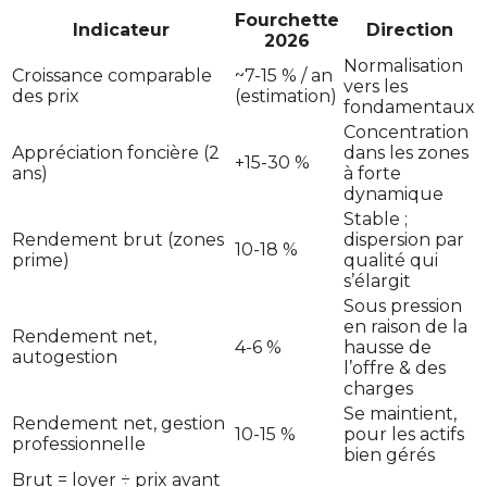
Fourchette
Indicateur
Direction
2026
Normalisation
Croissance comparable
~7-15 % / an
vers les
des prix
(estimation)
fondamentaux
Concentration
Appréciation foncière (2
dans les zones
+15-30 %
ans)
à forte
dynamique
Stable ;
Rendement brut (zones
dispersion par
10-18 %
prime)
qualité qui
s’élargit
Sous pression
en raison de la
Rendement net,
4-6 %
hausse de
autogestion
l’offre & des
charges
Se maintient,
Rendement net, gestion
10-15 %
pour les actifs
professionnelle
bien gérés
Brut = loyer ÷ prix avant