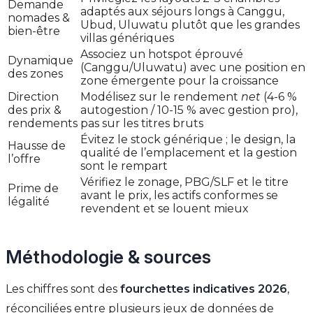
Demande
adaptés aux séjours longs à Canggu,
nomades &
Ubud, Uluwatu plutôt que les grandes
bien-être
villas génériques
Associez un hotspot éprouvé
Dynamique
(Canggu/Uluwatu) avec une position en
des zones
zone émergente pour la croissance
Direction
Modélisez sur le rendement
net
(4-6 %
des prix &
autogestion / 10-15 % avec gestion pro),
rendements
pas sur les titres bruts
Évitez le stock générique ; le design, la
Hausse de
qualité de l’emplacement et la gestion
l’offre
sont le rempart
Vérifiez le zonage, PBG/SLF et le titre
Prime de
avant le prix, les actifs conformes se
légalité
revendent et se louent mieux
Méthodologie & sources
Les chiffres sont des
fourchettes indicatives 2026
,
réconciliées entre plusieurs jeux de données de