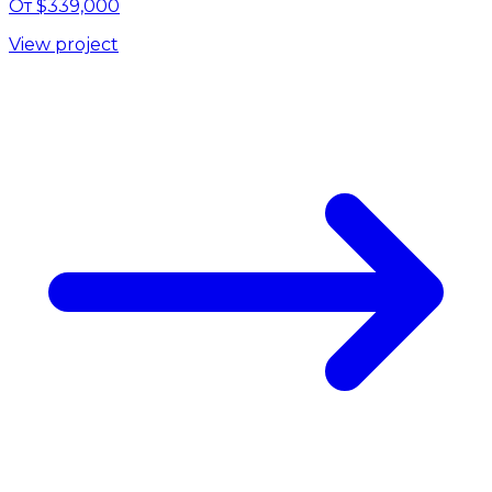
От $339,000
View project