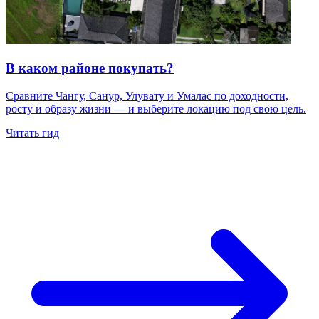
В каком районе покупать?
Сравните Чангу, Санур, Улувату и Умалас по доходности,
росту и образу жизни — и выберите локацию под свою цель.
Читать гид