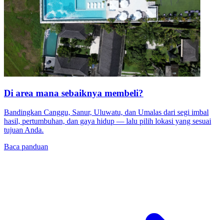
Di area mana sebaiknya membeli?
Bandingkan Canggu, Sanur, Uluwatu, dan Umalas dari segi imbal
hasil, pertumbuhan, dan gaya hidup — lalu pilih lokasi yang sesuai
tujuan Anda.
Baca panduan