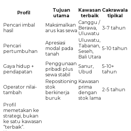
Tujuan
Kawasan
Cakrawala
Profil
utama
terbaik
tipikal
Canggu /
Pencari imbal
Maksimalkan
Berawa,
3-7 tahun
hasil
arus kas sewa
Uluwatu
Uluwatu,
Apresiasi
Pencari
Tabanan,
modal pada
5-10 tahun
pertumbuhan
Seseh,
tanah
Bali Utara
Penggunaan
Gaya hidup +
Sanur,
5-10+
pribadi plus
pendapatan
Ubud
tahun
sewa stabil
Repositioning
Kawasan
Operator nilai-
stok
prima
2-5 tahun
tambah
berkinerja
dengan
buruk
stok lama
Profil
memetakan ke
strategi, bukan
ke satu kawasan
“terbaik”.