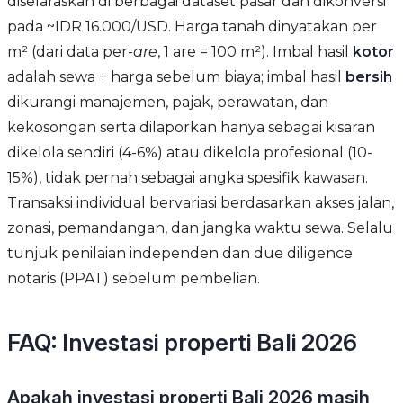
diselaraskan di berbagai dataset pasar dan dikonversi
pada ~IDR 16.000/USD. Harga tanah dinyatakan per
m² (dari data per-
are
, 1 are = 100 m²). Imbal hasil
kotor
adalah sewa ÷ harga sebelum biaya; imbal hasil
bersih
dikurangi manajemen, pajak, perawatan, dan
kekosongan serta dilaporkan hanya sebagai kisaran
dikelola sendiri (4-6%) atau dikelola profesional (10-
15%), tidak pernah sebagai angka spesifik kawasan.
Transaksi individual bervariasi berdasarkan akses jalan,
zonasi, pemandangan, dan jangka waktu sewa. Selalu
tunjuk penilaian independen dan due diligence
notaris (PPAT) sebelum pembelian.
FAQ: Investasi properti Bali 2026
Apakah investasi properti Bali 2026 masih