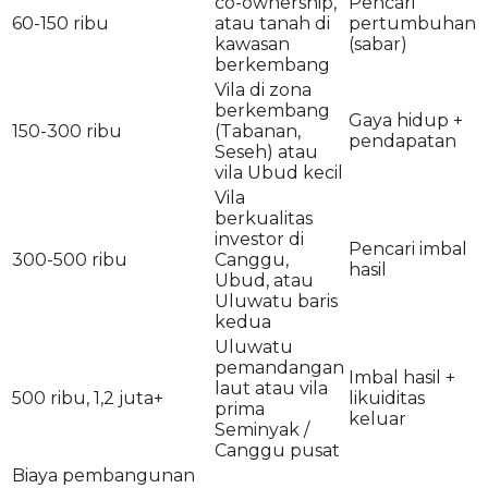
co-ownership,
Pencari
60-150 ribu
atau tanah di
pertumbuhan
kawasan
(sabar)
berkembang
Vila di zona
berkembang
Gaya hidup +
150-300 ribu
(Tabanan,
pendapatan
Seseh) atau
vila Ubud kecil
Vila
berkualitas
investor di
Pencari imbal
300-500 ribu
Canggu,
hasil
Ubud, atau
Uluwatu baris
kedua
Uluwatu
pemandangan
Imbal hasil +
laut atau vila
500 ribu, 1,2 juta+
likuiditas
prima
keluar
Seminyak /
Canggu pusat
Biaya pembangunan