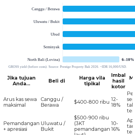
Imbal
Jika tujuan
Harga vila
M
Beli di
hasil
Anda…
tipikal
kotor
Pe
Arus kas sewa
Canggu /
12-
se
$400-800 ribu
maksimal
Berawa
18%
ta
te
$500-900 ribu
Apr
Pemandangan
Uluwatu /
(3KT
10-
ta
+ apresiasi
Bukit
pemandangan
16%
ter
laut)