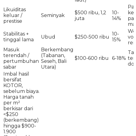
Pas
Likuiditas
$500 ribu, 1,2
10-
ke
keluar /
Seminyak
juta
14%
pal
prestise
ma
Wel
Stabilitas +
10-
Ubud
$250-500 ribu
vola
tinggal lama
15%
re
Masuk
Berkembang
Ta
terendah /
(Tabanan,
$100-600 ribu
6-18%
ter
pertumbuhan
Seseh, Bali
dol
sabar
Utara)
Imbal hasil
bersifat
KOTOR,
sebelum biaya.
Harga tanah
per m²
berkisar dari
<$250
(berkembang)
hingga $900-
1.900