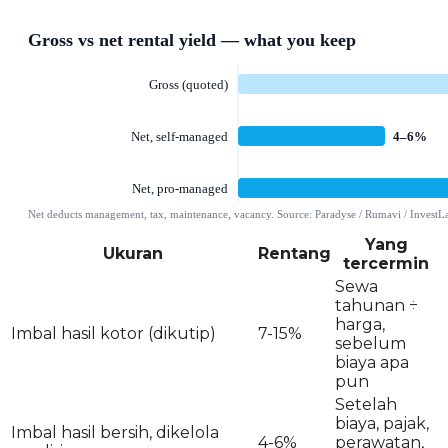
Yang
Ukuran
Rentang
tercermin
Sewa
tahunan ÷
harga,
Imbal hasil kotor (dikutip)
7-15%
sebelum
biaya apa
pun
Setelah
biaya, pajak,
Imbal hasil bersih, dikelola
4-6%
perawatan,