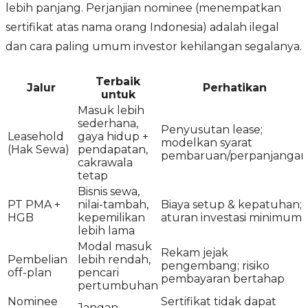
lebih panjang. Perjanjian nominee (menempatkan
sertifikat atas nama orang Indonesia) adalah ilegal
dan cara paling umum investor kehilangan segalanya.
Terbaik
Jalur
Perhatikan
untuk
Masuk lebih
sederhana,
Penyusutan lease;
Leasehold
gaya hidup +
modelkan syarat
(Hak Sewa)
pendapatan,
pembaruan/perpanjangan
cakrawala
tetap
Bisnis sewa,
PT PMA +
nilai-tambah,
Biaya setup & kepatuhan;
HGB
kepemilikan
aturan investasi minimum
lebih lama
Modal masuk
Rekam jejak
Pembelian
lebih rendah,
pengembang; risiko
off-plan
pencari
pembayaran bertahap
pertumbuhan
Nominee
Sertifikat tidak dapat
Jangan