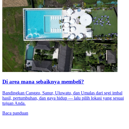
Di area mana sebaiknya membeli?
Bandingkan Canggu, Sanur, Uluwatu, dan Umalas dari segi imbal
hasil, pertumbuhan, dan gaya hidup — lalu pilih lokasi yang sesuai
tujuan Anda.
Baca panduan