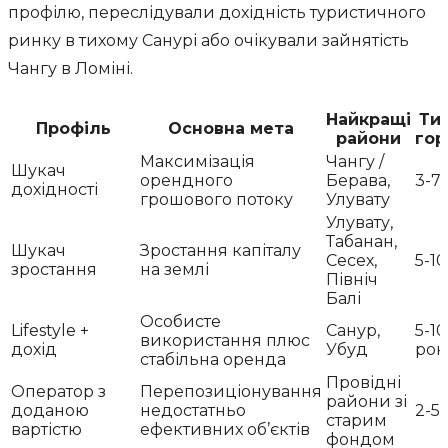
профілю, переслідували дохідність туристичного
ринку в тихому Санурі або очікували зайнятість
Чангу в Ломіні.
Найкращі
Ти
Профіль
Основна мета
райони
гор
Максимізація
Чангу /
Шукач
орендного
Берава,
3-7
дохідності
грошового потоку
Улувату
Улувату,
Табанан,
Шукач
Зростання капіталу
Сесех,
5-10
зростання
на землі
Північ
Балі
Особисте
Lifestyle +
Санур,
5-10
використання плюс
дохід
Убуд
рок
стабільна оренда
Провідні
Оператор з
Перепозиціонування
райони зі
доданою
недостатньо
2-5 
старим
вартістю
ефективних об’єктів
фондом