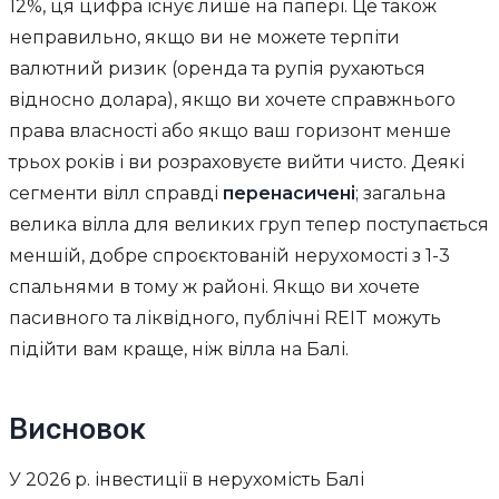
12%, ця цифра існує лише на папері. Це також
неправильно, якщо ви не можете терпіти
валютний ризик (оренда та рупія рухаються
відносно долара), якщо ви хочете справжнього
права власності або якщо ваш горизонт менше
трьох років і ви розраховуєте вийти чисто. Деякі
сегменти вілл справді
перенасичені
; загальна
велика вілла для великих груп тепер поступається
меншій, добре спроєктованій нерухомості з 1-3
спальнями в тому ж районі. Якщо ви хочете
пасивного та ліквідного, публічні REIT можуть
підійти вам краще, ніж вілла на Балі.
Висновок
У 2026 р. інвестиції в нерухомість Балі