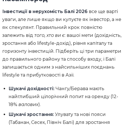
Інвестиції в нерухомість Балі 2026
все ще варті
уваги, але лише якщо ви купуєте як інвестор, а не
як спекулянт. Правильний крок повністю
залежить від
того, хто ви є
: вашої мети (дохідність,
зростання або lifestyle-дохід), рівня капіталу та
горизонту інвестицій. Підберіть ці три параметри
до правильного району та способу входу, і Балі
залишається одним з найсильніших поєднань
lifestyle та прибутковості в Азії.
Шукачі дохідності:
Чангу/Берава мають
найглибший цілорічний попит на оренду (12-
18%
валових
).
Шукачі зростання:
Улувату та нові пояси
(Табанан, Сесех, Північ Балі) для зростання