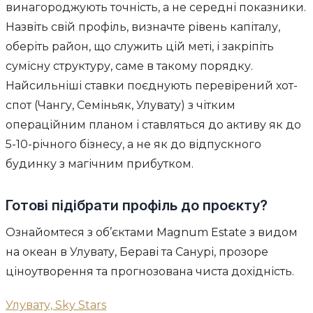
винагороджують точність, а не середні показники.
Назвіть свій профіль, визначте рівень капіталу,
оберіть район, що служить цій меті, і закріпіть
сумісну структуру, саме в такому порядку.
Найсильніші ставки поєднують перевірений хот-
спот (Чангу, Семіньяк, Улувату) з чітким
операційним планом і ставляться до активу як до
5-10-річного бізнесу, а не як до відпускного
будинку з магічним прибутком.
Готові підібрати профіль до проєкту?
Ознайомтеся з об’єктами Magnum Estate з видом
на океан в Улувату, Бераві та Санурі, прозоре
ціноутворення та прогнозована чиста дохідність.
Улувату, Sky Stars