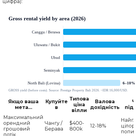
цифра):
Типова
Якщо ваша
Купуйте
Валова
Ч
ціна
мета…
в
дохідність
під
вілли
Максимальний
Найг
орендний
Чангу /
$400-
12-18%
цілор
грошовий
Берава
800k
попи
потік