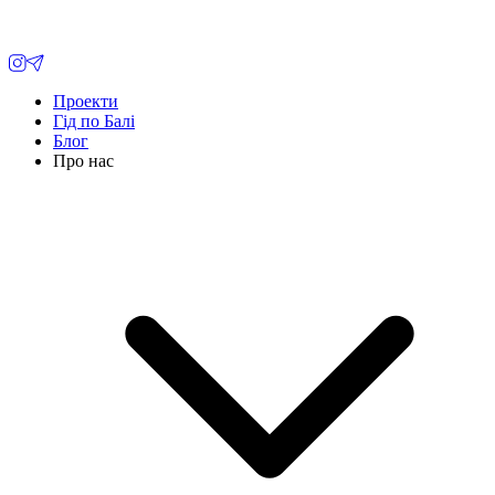
Проекти
Гід по Балі
Блог
Про нас