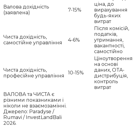
ціна, до
Валова дохідність
7-15%
вирахування
(заявлена)
будь-яких
витрат
Після комісій,
податків,
Чиста дохідність,
4-6%
утримання,
самостійне управління
вакантності,
самостійно
Ціноутворення
на основі
Чиста дохідність,
даних, OTA-
10-15%
професійне управління
дистрибуція,
контроль
витрат
ВАЛОВА та ЧИСТА є
різними показниками і
ніколи не взаємозамінні.
Джерело: Paradyse /
Rumavi / InvestLandBali
2026.