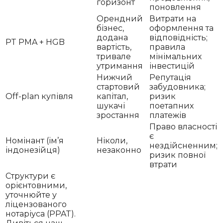
горизонт
поновлення
Орендний
Витрати на
бізнес,
оформлення та
додана
відповідність;
PT PMA + HGB
вартість,
правила
тривале
мінімальних
утримання
інвестицій
Нижчий
Репутація
стартовий
забудовника;
Off-plan купівля
капітал,
ризик
шукачі
поетапних
зростання
платежів
Право власності
є
Номінант (ім’я
Ніколи,
нездійсненним;
індонезійця)
незаконно
ризик повної
втрати
Структури є
орієнтовними,
уточнюйте у
ліцензованого
нотаріуса (PPAT).