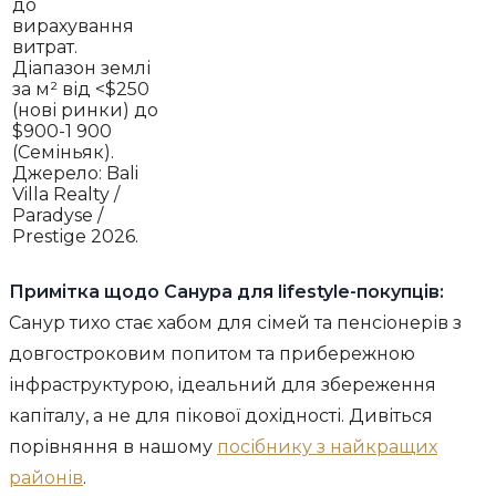
до
вирахування
витрат.
Діапазон землі
за м² від <$250
(нові ринки) до
$900-1 900
(Семіньяк).
Джерело: Bali
Villa Realty /
Paradyse /
Prestige 2026.
Примітка щодо Санура для lifestyle-покупців:
Санур тихо стає хабом для сімей та пенсіонерів з
довгостроковим попитом та прибережною
інфраструктурою, ідеальний для збереження
капіталу, а не для пікової дохідності. Дивіться
порівняння в нашому
посібнику з найкращих
районів
.