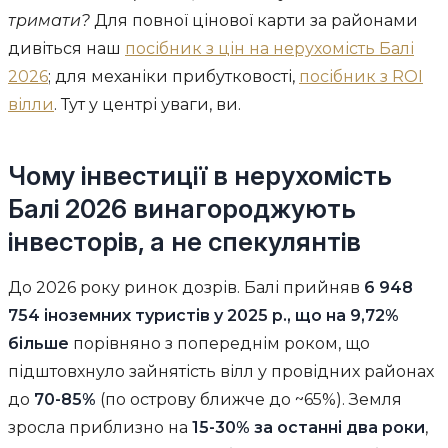
тримати?
Для повної цінової карти за районами
дивіться наш
посібник з цін на нерухомість Балі
2026
; для механіки прибутковості,
посібник з ROI
вілли
. Тут у центрі уваги, ви.
Чому інвестиції в нерухомість
Балі 2026 винагороджують
інвесторів, а не спекулянтів
До 2026 року ринок дозрів. Балі прийняв
6 948
754 іноземних туристів у 2025 р., що на 9,72%
більше
порівняно з попереднім роком, що
підштовхнуло зайнятість вілл у провідних районах
до
70-85%
(по острову ближче до ~65%). Земля
зросла приблизно на
15-30% за останні два роки
,