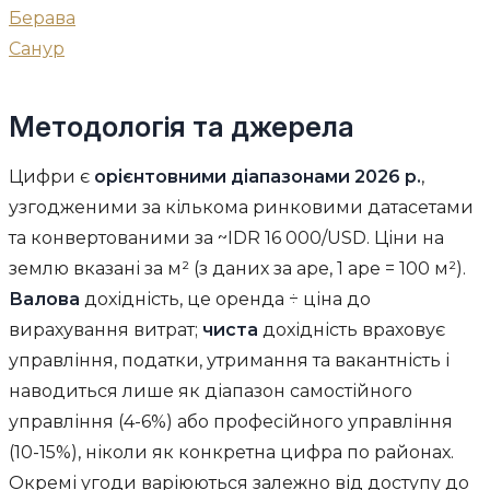
Берава
Санур
Методологія та джерела
Цифри є
орієнтовними діапазонами 2026 р.
,
узгодженими за кількома ринковими датасетами
та конвертованими за ~IDR 16 000/USD. Ціни на
землю вказані за м² (з даних за аре, 1 аре = 100 м²).
Валова
дохідність, це оренда ÷ ціна до
вирахування витрат;
чиста
дохідність враховує
управління, податки, утримання та вакантність і
наводиться лише як діапазон самостійного
управління (4-6%) або професійного управління
(10-15%), ніколи як конкретна цифра по районах.
Окремі угоди варіюються залежно від доступу до