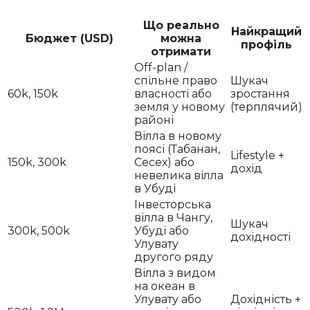
Що реально
Найкращий
Бюджет (USD)
можна
профіль
отримати
Off-plan /
спільне право
Шукач
60k, 150k
власності або
зростання
земля у новому
(терплячий)
районі
Вілла в новому
поясі (Табанан,
Lifestyle +
150k, 300k
Сесех) або
дохід
невелика вілла
в Убуді
Інвесторська
вілла в Чангу,
Шукач
300k, 500k
Убуді або
дохідності
Улувату
другого ряду
Вілла з видом
на океан в
Улувату або
Дохідність +