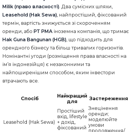
Milik (право власності)
. Два сумісних шляхи,
Leasehold (Hak Sewa)
, найпростіший, фіксований
термін, вартість знижується зі скороченням
оренди, або
PT PMA
іноземна компанія, що тримає
Hak Guna Bangunan (HGB)
, що підходить для
орендного бізнесу та більш тривалих горизонтів.
Номінантні угоди (розміщення права власності на
ім’я індонезійця) є незаконними та
найпоширенішим способом, яким інвестори
втрачають все.
Найкращий
Спосіб
Застереження
для
Знецінення
Простіший
оренди;
вхід, lifestyle
моделюйте
Leasehold (Hak Sewa)
+ дохід,
умови
фіксований
продовження/