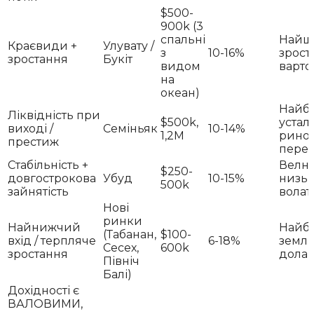
$500-
900k (3
спальні
Найш
Краєвиди +
Улувату /
з
10-16%
зрост
зростання
Букіт
видом
вартос
на
океан)
Найб
Ліквідність при
$500k,
устал
виході /
Семіньяк
10-14%
1,2M
рино
престиж
пере
Стабільність +
Велне
$250-
довгострокова
Убуд
10-15%
низьк
500k
зайнятість
волат
Нові
ринки
Найнижчий
Найб
(Табанан,
$100-
вхід / терплячe
6-18%
землі 
Сесех,
600k
зростання
дола
Північ
Балі)
Дохідності є
ВАЛОВИМИ,