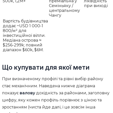
500k, 1,2M+
преміальна у
ліквідність
Семіньяку /
при виході
центральному
Чангу
Вартість будівництва
додає ~USD 1 000-1
800/м² для
інвестиційної вілли.
Медіана острова ≈
$256-299k; повний
діапазон $60k, $6M.
Що купувати для якої мети
При визначеному профілі та рівні вибір району
стає механічним. Наведена нижче діаграма
показує
валову
дохідність за районами, заголовну
цифру, яку кожен профіль порівнює з ціною та
зростанням (чиста йде далі, і це зовсім інша