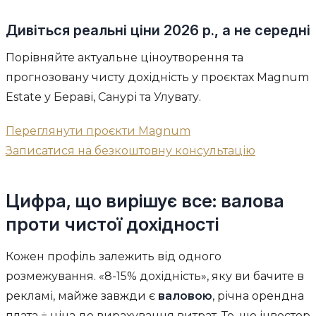
Дивіться реальні ціни 2026 р., а не середні
Порівняйте актуальне ціноутворення та
прогнозовану чисту дохідність у проєктах Magnum
Estate у Бераві, Санурі та Улувату.
Переглянути проєкти Magnum
Записатися на безкоштовну консультацію
Цифра, що вирішує все: валова
проти чистої дохідності
Кожен профіль залежить від одного
розмежування. «8-15% дохідність», яку ви бачите в
рекламі, майже завжди є
валовою
, річна орендна
плата ÷ ціна до вирахування витрат. Те, що інвестор