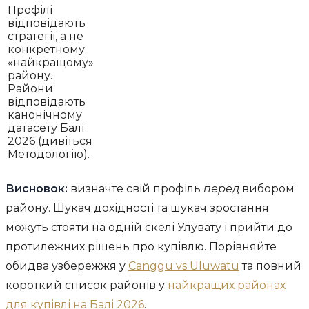
Профілі
відповідають
стратегії, а не
конкретному
«найкращому»
району.
Райони
відповідають
канонічному
датасету Балі
2026 (дивіться
Методологію).
Висновок:
визначте свій профіль
перед
вибором
району. Шукач дохідності та шукач зростання
можуть стояти на одній скелі Улувату і прийти до
протилежних рішень про купівлю. Порівняйте
обидва узбережжя у
Canggu vs Uluwatu
та повний
короткий список районів у
найкращих районах
для купівлі на Балі 2026
.