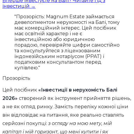
Вперше інвестуєте на Балі? Читайте гід з
інвестицій →
"Прозорість: Magnum Estate займається
девелопментом нерухомості на Балі, тому
має комерційний інтерес. Цей посібник
має освітній характер і не є
інвестиційною або юридичною
порадою, перевіряйте цифри самостійно
та консультуйтеся з ліцензованим
індонезійським нотаріусом (PPAT) і
податковим консультантом перед
купівлею."
Прозорість
Цей посібник
«Інвестиції в нерухомість Балі
2026»
створений як інструмент прийняття рішень,
а не як огляд ринку. Замість переліку кожної ціни
він відповідає на питання, яке реально ставлять
серйозні покупці:
з огляду на мою мету, мій
капітал і мій горизонт, що мені купити і як