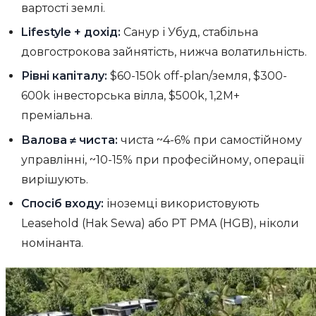
вартості землі.
Lifestyle + дохід:
Санур і Убуд, стабільна
довгострокова зайнятість, нижча волатильність.
Рівні капіталу:
$60-150k off-plan/земля, $300-
600k інвесторська вілла, $500k, 1,2M+
преміальна.
Валова ≠ чиста:
чиста ~4-6% при самостійному
управлінні, ~10-15% при професійному, операції
вирішують.
Спосіб входу:
іноземці використовують
Leasehold (Hak Sewa) або PT PMA (HGB), ніколи
номінанта.