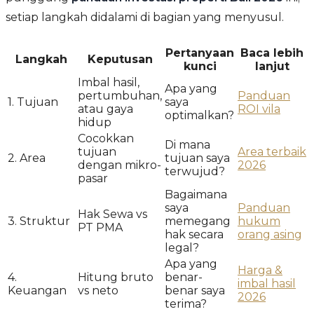
setiap langkah didalami di bagian yang menyusul.
Pertanyaan
Baca lebih
Langkah
Keputusan
kunci
lanjut
Imbal hasil,
Apa yang
pertumbuhan,
Panduan
1. Tujuan
saya
atau gaya
ROI vila
optimalkan?
hidup
Cocokkan
Di mana
tujuan
Area terbaik
2. Area
tujuan saya
dengan mikro-
2026
terwujud?
pasar
Bagaimana
saya
Panduan
Hak Sewa vs
3. Struktur
memegang
hukum
PT PMA
hak secara
orang asing
legal?
Apa yang
Harga &
4.
Hitung bruto
benar-
imbal hasil
Keuangan
vs neto
benar saya
2026
terima?