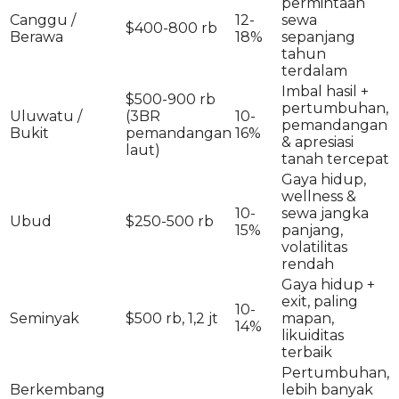
permintaan
Canggu /
12-
sewa
$400-800 rb
Berawa
18%
sepanjang
tahun
terdalam
Imbal hasil +
$500-900 rb
pertumbuhan,
Uluwatu /
(3BR
10-
pemandangan
Bukit
pemandangan
16%
& apresiasi
laut)
tanah tercepat
Gaya hidup,
wellness &
10-
sewa jangka
Ubud
$250-500 rb
15%
panjang,
volatilitas
rendah
Gaya hidup +
exit, paling
10-
Seminyak
$500 rb, 1,2 jt
mapan,
14%
likuiditas
terbaik
Pertumbuhan,
Berkembang
lebih banyak