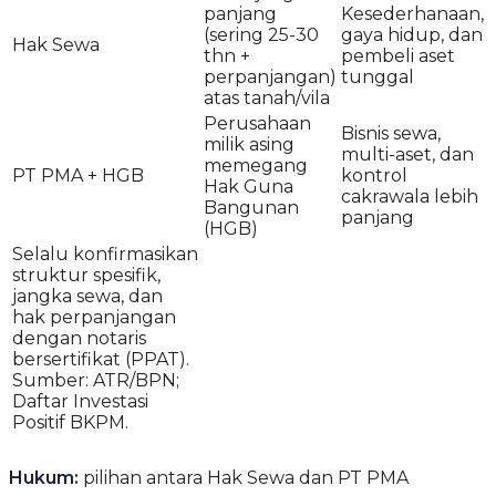
panjang
Kesederhanaan,
(sering 25-30
gaya hidup, dan
Hak Sewa
thn +
pembeli aset
perpanjangan)
tunggal
atas tanah/vila
Perusahaan
Bisnis sewa,
milik asing
multi-aset, dan
memegang
PT PMA + HGB
kontrol
Hak Guna
cakrawala lebih
Bangunan
panjang
(HGB)
Selalu konfirmasikan
struktur spesifik,
jangka sewa, dan
hak perpanjangan
dengan notaris
bersertifikat (PPAT).
Sumber: ATR/BPN;
Daftar Investasi
Positif BKPM.
Hukum:
pilihan antara Hak Sewa dan PT PMA