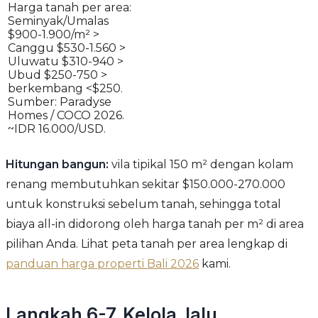
Harga tanah per area:
Seminyak/Umalas
$900-1.900/m² >
Canggu $530-1.560 >
Uluwatu $310-940 >
Ubud $250-750 >
berkembang <$250.
Sumber: Paradyse
Homes / COCO 2026.
~IDR 16.000/USD.
Hitungan bangun:
vila tipikal 150 m² dengan kolam
renang membutuhkan sekitar $150.000-270.000
untuk konstruksi sebelum tanah, sehingga total
biaya all-in didorong oleh harga tanah per m² di area
pilihan Anda. Lihat peta tanah per area lengkap di
panduan harga properti Bali 2026
kami.
Langkah 6-7, Kelola, lalu