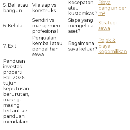
Kecepatan
Biaya
5. Beli atau
Vila siap vs
atau
bangun per
bangun
konstruksi
kustomisasi?
m²
Sendiri vs
Siapa yang
Strategi
6. Kelola
manajemen
mengelola
sewa
profesional
aset?
Penjualan
Pajak &
kembali atau
Bagaimana
7. Exit
biaya
pengalihan
saya keluar?
kepemilikan
sewa
Panduan
investasi
properti
Bali 2026,
tujuh
keputusan
berurutan,
masing-
masing
tertaut ke
panduan
mendalam.