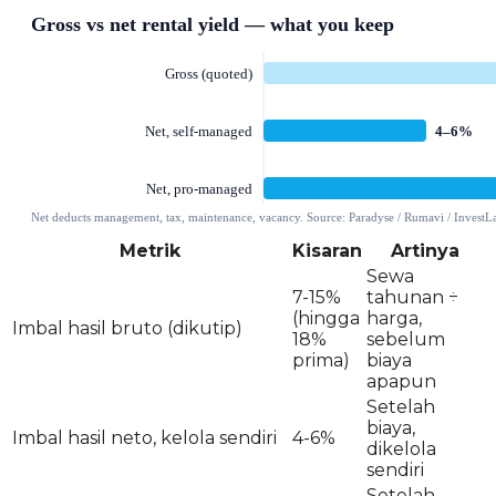
Metrik
Kisaran
Artinya
Sewa
7-15%
tahunan ÷
(hingga
harga,
Imbal hasil bruto (dikutip)
18%
sebelum
prima)
biaya
apapun
Setelah
biaya,
Imbal hasil neto, kelola sendiri
4-6%
dikelola
sendiri
Setelah