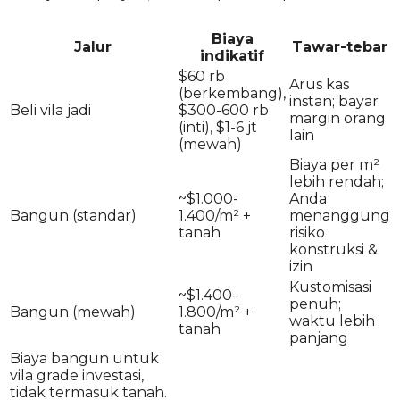
Biaya
Jalur
Tawar-tebar
indikatif
$60 rb
Arus kas
(berkembang),
instan; bayar
Beli vila jadi
$300-600 rb
margin orang
(inti), $1-6 jt
lain
(mewah)
Biaya per m²
lebih rendah;
~$1.000-
Anda
Bangun (standar)
1.400/m² +
menanggung
tanah
risiko
konstruksi &
izin
Kustomisasi
~$1.400-
penuh;
Bangun (mewah)
1.800/m² +
waktu lebih
tanah
panjang
Biaya bangun untuk
vila grade investasi,
tidak termasuk tanah.