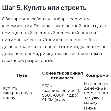
Шаг 5, Купить или строить
Оба варианта работают; выбор, скорость vs
кастомизация. Покупка завершённой виллы даёт
немедленный арендный денежный поток и
видимое качество. Строительство может быть
дешевле за м² и полностью индивидуальным, но
добавляет время, риск управления проектом и
сложность разрешений.
Ориентировочная
Путь
Компромис
стоимость
Мгновенны
$60k
Купить
денежный
(развивающиеся),
завершённую
поток; плати
$300-600k (ядро),
виллу
за чужую
$1-6M (люкс)
маржу
Ниже