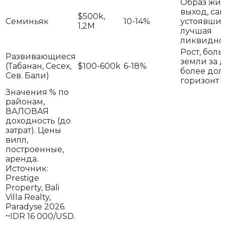
Образ жиз
выход, са
$500k,
Семиньяк
10-14%
устоявший
1,2M
лучшая
ликвидно
Рост, бол
Развивающиеся
земли за 
(Табанан, Сесех,
$100-600k
6-18%
более дол
Сев. Бали)
горизонт
Значения % по
районам,
ВАЛОВАЯ
доходность (до
затрат). Цены
вилл,
построенные,
аренда.
Источник:
Prestige
Property, Bali
Villa Realty,
Paradyse 2026.
~IDR 16 000/USD.