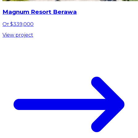
Magnum Resort Berawa
От $339,000
View project