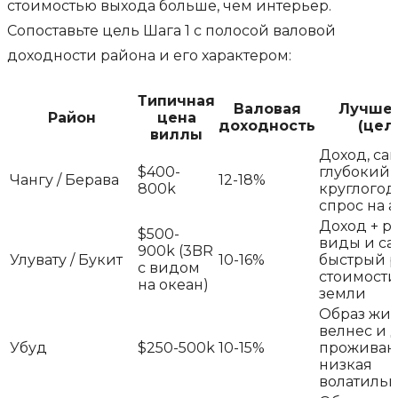
стоимостью выхода больше, чем интерьер.
Сопоставьте цель Шага 1 с полосой валовой
доходности района и его характером:
Типичная
Валовая
Лучше
Район
цена
доходность
(цел
виллы
Доход, са
$400-
глубокий
Чангу / Берава
12-18%
800k
круглого
спрос на 
Доход + ро
$500-
виды и с
900k (3BR
Улувату / Букит
10-16%
быстрый р
с видом
стоимости
на океан)
земли
Образ жиз
велнес и 
Убуд
$250-500k
10-15%
проживан
низкая
волатильн