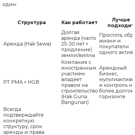
один:
Лучше
Структура
Как работает
подходит
Долгая
Простота, обр
аренда (часто
жизни и
Аренда (Hak Sewa)
25-30 лет +
покупатели
продление)
одного актив
земли/виллы
Компания с
иностранным
Арендный
участием
бизнес,
владеет
мультиактив
PT PMA + HGB
правом на
и контроль на
строительство
более долгом
(Hak Guna
горизонте
Bangunan)
Всегда
подтверждайте
конкретную
структуру, срок
аренды и права