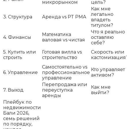
микрорынком
цель?
Как мне
легально
3. Структура
Аренда vs PT PMA
владеть
титулом?
Что я реально
Математика
4. Финансы
оставляю
валовая vs чистая
себе?
5. Купить или
Готовая вилла vs
Скорость или
строить
строительство
кастомизация?
Самостоятельно vs
Кто управляет
6. Управление
профессиональное
активом?
управление
Перепродажа или
Как мне
7. Выход
переуступка
выйти?
аренды
Плейбук по
недвижимости
Бали 2026,
семь решений
по порядку,