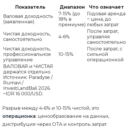
Показатель
Диапазон
Что означает
7-15% (до
Годовая аренда
Валовая доходность
18% в
÷ цена, до
(заявленная)
премиуме)
любых затрат
После затрат,
Чистая доходность,
4-6%
управляя
самостоятельно
самостоятельно
Чистая доходность,
После затрат, с
профессиональное
10-15%
сильной
управление
операционкой
ВАЛОВАЯ и ЧИСТАЯ
держатся отдельно.
Источник: Paradyse /
Rumavi /
InvestLandBali 2026.
~IDR 16 000/USD.
Разрыв между 4-6% и 10-15% чистой, это
операционка
: ценообразование на данных,
дистрибуция через OTA и контроль затрат.