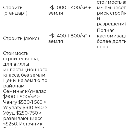
стоимость за
Строить
~$1 000-1 400/м² +
м²; вы несёт
(стандарт)
земля
риск стройк
и
разрешений
Полная
~$1 400-1 800/м² +
кастомизаци
Строить (люкс)
земля
более долги
срок
Стоимость
строительства,
для виллы
инвестиционного
класса, без земли.
Цены на землю по
районам:
Семиньяк/Умалас
$900-1 900/м² >
Чангу $530-1 560 >
Улувату $310-940 >
Убуд $250-750 >
развивающиеся
<$250. Источник: