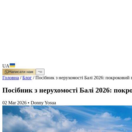
UA
Написати нам
Головна
/
Блог
/
Посібник з нерухомості Балі 2026: покроковий г
Посібник з нерухомості Балі 2026: покр
02 Mar 2026
•
Donny Yosua