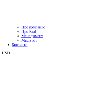
Про компанію
Про Балі
Менеджмент
Медіа-кіт
Контакти
USD