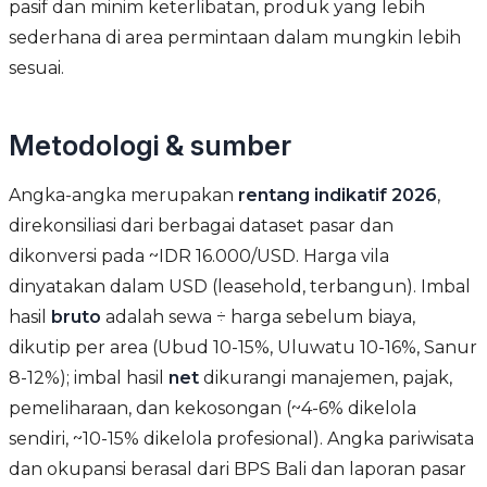
pasif dan minim keterlibatan, produk yang lebih
sederhana di area permintaan dalam mungkin lebih
sesuai.
Metodologi & sumber
Angka-angka merupakan
rentang indikatif 2026
,
direkonsiliasi dari berbagai dataset pasar dan
dikonversi pada ~IDR 16.000/USD. Harga vila
dinyatakan dalam USD (leasehold, terbangun). Imbal
hasil
bruto
adalah sewa ÷ harga sebelum biaya,
dikutip per area (Ubud 10-15%, Uluwatu 10-16%, Sanur
8-12%); imbal hasil
net
dikurangi manajemen, pajak,
pemeliharaan, dan kekosongan (~4-6% dikelola
sendiri, ~10-15% dikelola profesional). Angka pariwisata
dan okupansi berasal dari BPS Bali dan laporan pasar