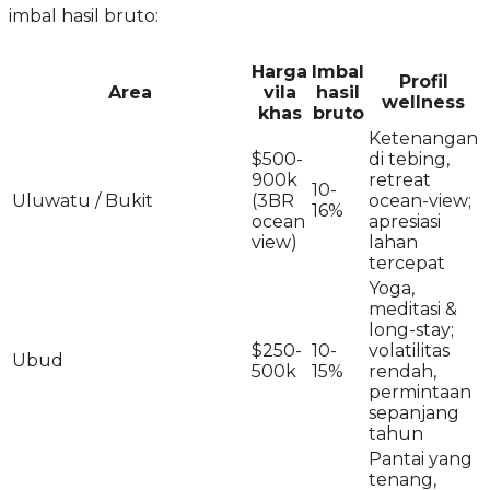
imbal hasil bruto:
Harga
Imbal
Profil
Area
vila
hasil
wellness
khas
bruto
Ketenangan
$500-
di tebing,
900k
retreat
10-
Uluwatu / Bukit
(3BR
ocean-view;
16%
ocean
apresiasi
view)
lahan
tercepat
Yoga,
meditasi &
long-stay;
$250-
10-
volatilitas
Ubud
500k
15%
rendah,
permintaan
sepanjang
tahun
Pantai yang
tenang,