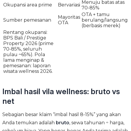
Menuju batas atas
Okupansi area prime
Bervariasi
70-85%
OTA + tamu
Mayoritas
Sumber pemesanan
berulang/langsung
OTA
(berbasis merek)
Rentang okupansi:
BPS Bali / Prestige
Property 2026 (prime
70-85%, seluruh
pulau ~65%). Pola
lama menginap &
pemesanan: laporan
wisata wellness 2026.
Imbal hasil vila wellness: bruto vs
net
Sebagian besar klaim “imbal hasil 8-15%” yang akan
Anda temukan adalah
bruto
, sewa tahunan ÷ harga,
sebelum biaya. Yang benar-benar Anda terima adalah