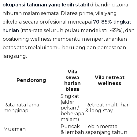
okupansi tahunan yang lebih stabil
dibanding zona
hiburan malam semata. Di area prime, vila yang
dikelola secara profesional mencapai
70-85% tingkat
hunian
(rata-rata seluruh pulau mendekati ~65%), dan
positioning wellness membantu mempertahankan
batas atas melalui tamu berulang dan pemesanan
langsung.
Vila
sewa
Vila retreat
Pendorong
harian
wellness
biasa
Singkat
(akhir
Rata-rata lama
Retreat multi-hari
pekan /
menginap
& long-stay
beberapa
malam)
Puncak
Lebih merata,
Musiman
& lembah
sepanjang tahun