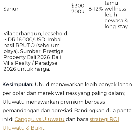
tamu
$300-
Sanur
8-12%
wellness
700k
lebih
dewasa &
long-stay
Vila terbangun, leasehold,
~IDR 16.000/USD. Imbal
hasil BRUTO (sebelum
biaya). Sumber: Prestige
Property Bali 2026; Bali
Villa Realty / Paradyse
2026 untuk harga.
Kesimpulan:
Ubud menawarkan lebih banyak lahan
per dolar dan merek wellness yang paling dalam;
Uluwatu menawarkan premium berbasis
pemandangan dan apresiasi. Bandingkan dua pantai
ini di
Canggu vs Uluwatu
dan baca
strategi ROI
Uluwatu & Bukit
.