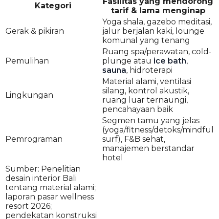
Fasilitas yang mendorong
Kategori
tarif & lama menginap
Yoga shala, gazebo meditasi,
Gerak & pikiran
jalur berjalan kaki, lounge
komunal yang tenang
Ruang spa/perawatan, cold-
Pemulihan
plunge atau
ice bath
,
sauna
, hidroterapi
Material alami, ventilasi
silang, kontrol akustik,
Lingkungan
ruang luar ternaungi,
pencahayaan baik
Segmen tamu yang jelas
(yoga/fitness/detoks/mindful
Pemrograman
surf), F&B sehat,
manajemen berstandar
hotel
Sumber: Penelitian
desain interior Bali
tentang material alami;
laporan pasar wellness
resort 2026;
pendekatan konstruksi