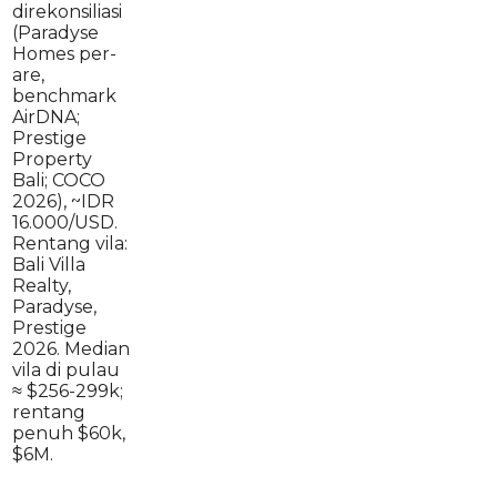
direkonsiliasi
(Paradyse
Homes per-
are,
benchmark
AirDNA;
Prestige
Property
Bali; COCO
2026), ~IDR
16.000/USD.
Rentang vila:
Bali Villa
Realty,
Paradyse,
Prestige
2026. Median
vila di pulau
≈ $256-299k;
rentang
penuh $60k,
$6M.