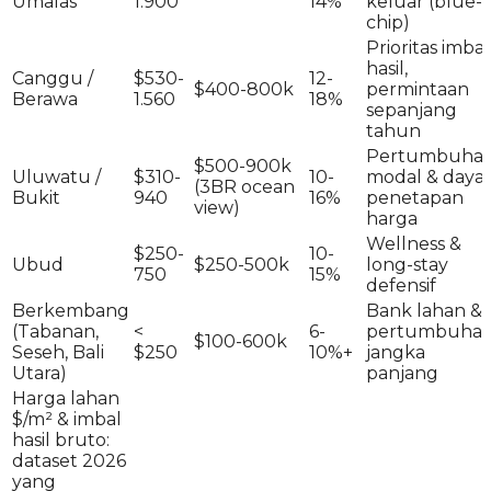
Umalas
1.900
14%
keluar (blue-
chip)
Prioritas imbal
hasil,
Canggu /
$530-
12-
$400-800k
permintaan
Berawa
1.560
18%
sepanjang
tahun
Pertumbuha
$500-900k
Uluwatu /
$310-
10-
modal & daya
(3BR ocean
Bukit
940
16%
penetapan
view)
harga
Wellness &
$250-
10-
Ubud
$250-500k
long-stay
750
15%
defensif
Berkembang
Bank lahan &
(Tabanan,
<
6-
pertumbuha
$100-600k
Seseh, Bali
$250
10%+
jangka
Utara)
panjang
Harga lahan
$/m² & imbal
hasil bruto:
dataset 2026
yang