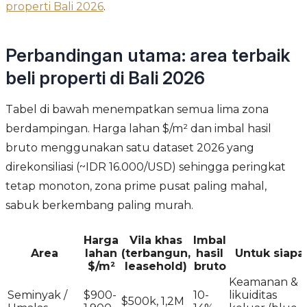
properti Bali 2026
.
Perbandingan utama: area terbaik
beli properti di Bali 2026
Tabel di bawah menempatkan semua lima zona
berdampingan. Harga lahan $/m² dan imbal hasil
bruto menggunakan satu dataset 2026 yang
direkonsiliasi (~IDR 16.000/USD) sehingga peringkat
tetap monoton, zona prime pusat paling mahal,
sabuk berkembang paling murah.
Harga
Vila khas
Imbal
Area
lahan
(terbangun,
hasil
Untuk siapa
$/m²
leasehold)
bruto
Keamanan &
Seminyak /
$900-
10-
likuiditas
$500k, 1,2M