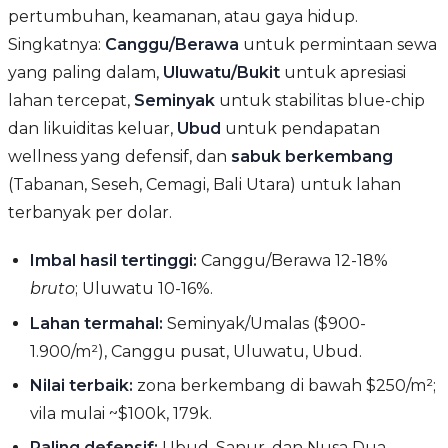
pertumbuhan, keamanan, atau gaya hidup.
Singkatnya:
Canggu/Berawa
untuk permintaan sewa
yang paling dalam,
Uluwatu/Bukit
untuk apresiasi
lahan tercepat,
Seminyak
untuk stabilitas blue-chip
dan likuiditas keluar,
Ubud
untuk pendapatan
wellness yang defensif, dan
sabuk berkembang
(Tabanan, Seseh, Cemagi, Bali Utara) untuk lahan
terbanyak per dolar.
Imbal hasil tertinggi:
Canggu/Berawa 12-18%
bruto
; Uluwatu 10-16%.
Lahan termahal:
Seminyak/Umalas ($900-
1.900/m²), Canggu pusat, Uluwatu, Ubud.
Nilai terbaik:
zona berkembang di bawah $250/m²;
vila mulai ~$100k, 179k.
Paling defensif:
Ubud, Sanur, dan Nusa Dua,