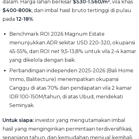
dalam. Harga lahan berkisar
$530-1.560/m²
, vila khas
$400-800k
, dan imbal hasil bruto tertinggi di pulau
pada
12-18%
.
Benchmark ROI 2026 Magnum Estate
menunjukkan ADR sekitar USD 220-320, okupansi
45-55%, dan ROI
net
9,5-13,8% untuk vila 2-4 kamar
yang dikelola dengan baik.
Perbandingan independen 2025-2026 (Bali Home
Immo, Balitecture) menempatkan okupansi
Canggu di atas 70% dan pendapatan vila 2 kamar
IDR 100-150M/tahun, di atas Ubud, mendekati
Seminyak.
Untuk siapa:
investor yang mengutamakan imbal
hasil yang menginginkan permintaan terdiversifikasi,
sepanjang tahun, dan kemudahan menjual kembali.