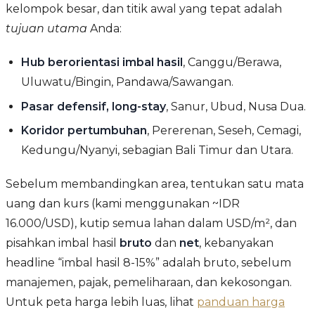
kelompok besar, dan titik awal yang tepat adalah
tujuan utama
Anda:
Hub berorientasi imbal hasil
, Canggu/Berawa,
Uluwatu/Bingin, Pandawa/Sawangan.
Pasar defensif, long-stay
, Sanur, Ubud, Nusa Dua.
Koridor pertumbuhan
, Pererenan, Seseh, Cemagi,
Kedungu/Nyanyi, sebagian Bali Timur dan Utara.
Sebelum membandingkan area, tentukan satu mata
uang dan kurs (kami menggunakan ~IDR
16.000/USD), kutip semua lahan dalam USD/m², dan
pisahkan imbal hasil
bruto
dan
net
, kebanyakan
headline “imbal hasil 8-15%” adalah bruto, sebelum
manajemen, pajak, pemeliharaan, dan kekosongan.
Untuk peta harga lebih luas, lihat
panduan harga