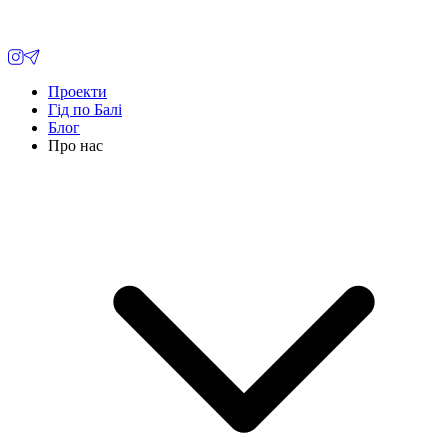
Проекти
Гід по Балі
Блог
Про нас