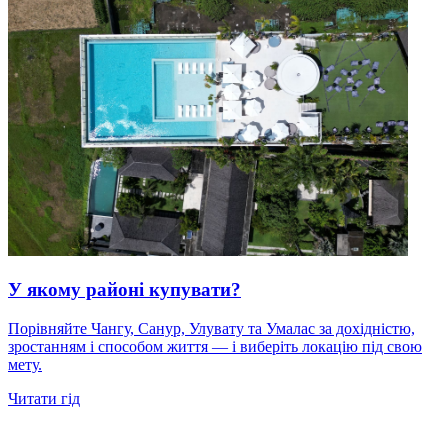
У якому районі купувати?
Порівняйте Чангу, Санур, Улувату та Умалас за дохідністю,
зростанням і способом життя — і виберіть локацію під свою
мету.
Читати гід