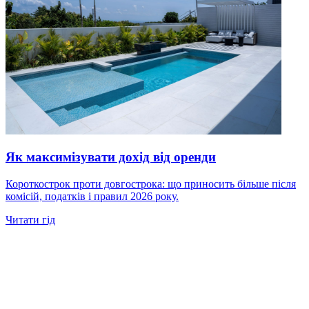
Як максимізувати дохід від оренди
Короткострок проти довгострока: що приносить більше після
комісій, податків і правил 2026 року.
Читати гід