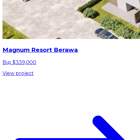
Magnum Resort Berawa
Від $339,000
View project