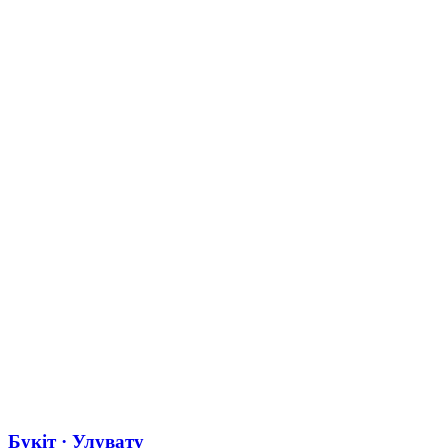
Букіт · Улувату