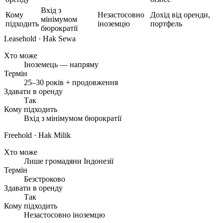
Вхід з
Кому
Незастосовно
Дохід від оренди,
мінімумом
підходить
іноземцю
портфель
бюрократії
Leasehold
· Hak Sewa
Хто може
Іноземець — напряму
Термін
25–30 років + продовження
Здавати в оренду
Так
Кому підходить
Вхід з мінімумом бюрократії
Freehold
· Hak Milik
Хто може
Лише громадяни Індонезії
Термін
Безстроково
Здавати в оренду
Так
Кому підходить
Незастосовно іноземцю