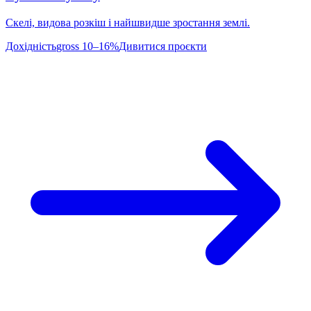
Скелі, видова розкіш і найшвидше зростання землі.
Дохідність
gross 10–16%
Дивитися проєкти