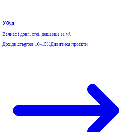
Убуд
Велнес і довгі стеї, дешевше за м².
Дохідність
gross 10–15%
Дивитися проєкти