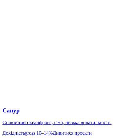
Санур
Спокійний океанфронт, сім'ї, низька волатильність.
Дохідність
gross 10–14%
Дивитися проєкти