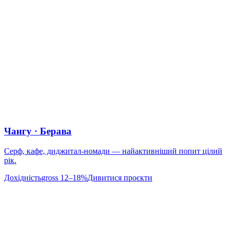
Чангу · Берава
Серф, кафе, диджитал-номади — найактивніший попит цілий
рік.
Дохідність
gross 12–18%
Дивитися проєкти