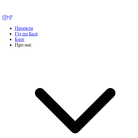
Проекти
Гід по Балі
Блог
Про нас