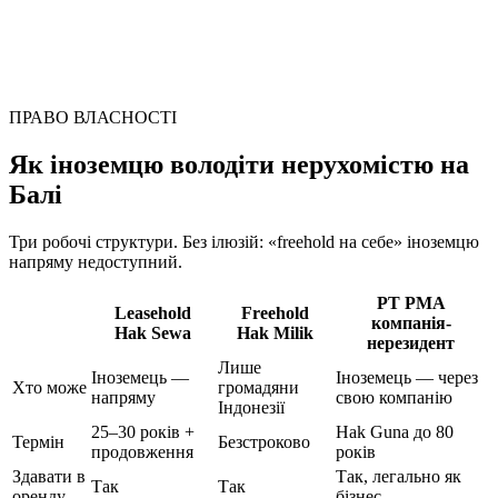
ПРАВО ВЛАСНОСТІ
Як іноземцю володіти нерухомістю на
Балі
Три робочі структури. Без ілюзій: «freehold на себе» іноземцю
напряму недоступний.
PT PMA
Leasehold
Freehold
компанія-
Hak Sewa
Hak Milik
нерезидент
Лише
Іноземець —
Іноземець — через
Хто може
громадяни
напряму
свою компанію
Індонезії
25–30 років +
Hak Guna до 80
Термін
Безстроково
продовження
років
Здавати в
Так, легально як
Так
Так
оренду
бізнес