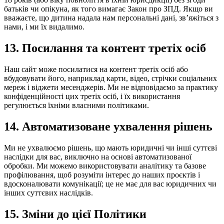
батьків чи опікуна, як того вимагає Закон про ЗПД. Якщо ви
вважаєте, що дитина надала нам персональні дані, звʼяжіться з
нами, і ми їх видалимо.
13.
Посилання та контент третіх осіб
Наш сайт може посилатися на контент третіх осіб або
вбудовувати його, наприклад карти, відео, стрічки соціальних
мереж і віджети месенджерів. Ми не відповідаємо за практику
конфіденційності цих третіх осіб, і їх використання
регулюється їхніми власними політиками.
14.
Автоматизоване ухвалення рішень
Ми не ухвалюємо рішень, що мають юридичні чи інші суттєві
наслідки для вас, виключно на основі автоматизованої
обробки. Ми можемо використовувати аналітику та базове
профілювання, щоб розуміти інтерес до наших проєктів і
вдосконалювати комунікації; це не має для вас юридичних чи
інших суттєвих наслідків.
15.
Зміни до цієї Політики