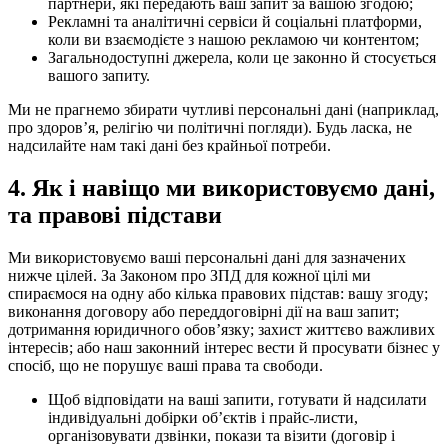
партнери, які передають ваш запит за вашою згодою;
Рекламні та аналітичні сервіси й соціальні платформи,
коли ви взаємодієте з нашою рекламою чи контентом;
Загальнодоступні джерела, коли це законно й стосується
вашого запиту.
Ми не прагнемо збирати чутливі персональні дані (наприклад,
про здоровʼя, релігію чи політичні погляди). Будь ласка, не
надсилайте нам такі дані без крайньої потреби.
4.
Як і навіщо ми використовуємо дані,
та правові підстави
Ми використовуємо ваші персональні дані для зазначених
нижче цілей. За Законом про ЗПД для кожної цілі ми
спираємося на одну або кілька правових підстав: вашу згоду;
виконання договору або переддоговірні дії на ваш запит;
дотримання юридичного обовʼязку; захист життєво важливих
інтересів; або наш законний інтерес вести й просувати бізнес у
спосіб, що не порушує ваші права та свободи.
Щоб відповідати на ваші запити, готувати й надсилати
індивідуальні добірки обʼєктів і прайс-листи,
організовувати дзвінки, покази та візити (договір і