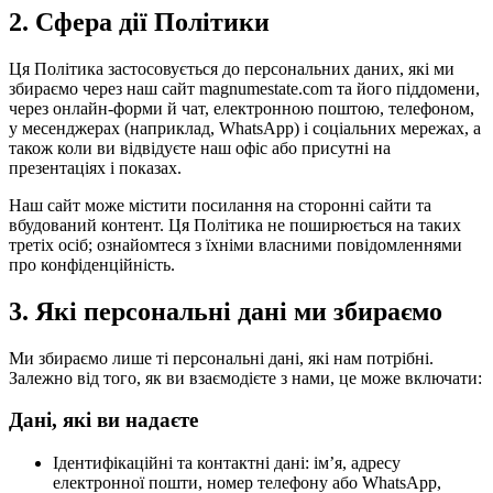
2.
Сфера дії Політики
Ця Політика застосовується до персональних даних, які ми
збираємо через наш сайт magnumestate.com та його піддомени,
через онлайн-форми й чат, електронною поштою, телефоном,
у месенджерах (наприклад, WhatsApp) і соціальних мережах, а
також коли ви відвідуєте наш офіс або присутні на
презентаціях і показах.
Наш сайт може містити посилання на сторонні сайти та
вбудований контент. Ця Політика не поширюється на таких
третіх осіб; ознайомтеся з їхніми власними повідомленнями
про конфіденційність.
3.
Які персональні дані ми збираємо
Ми збираємо лише ті персональні дані, які нам потрібні.
Залежно від того, як ви взаємодієте з нами, це може включати:
Дані, які ви надаєте
Ідентифікаційні та контактні дані: імʼя, адресу
електронної пошти, номер телефону або WhatsApp,