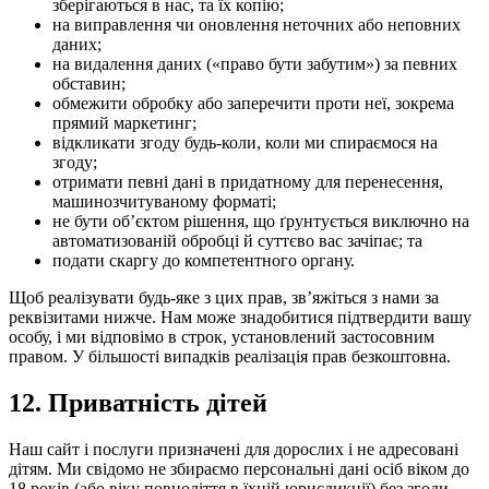
зберігаються в нас, та їх копію;
на виправлення чи оновлення неточних або неповних
даних;
на видалення даних («право бути забутим») за певних
обставин;
обмежити обробку або заперечити проти неї, зокрема
прямий маркетинг;
відкликати згоду будь-коли, коли ми спираємося на
згоду;
отримати певні дані в придатному для перенесення,
машинозчитуваному форматі;
не бути обʼєктом рішення, що ґрунтується виключно на
автоматизованій обробці й суттєво вас зачіпає; та
подати скаргу до компетентного органу.
Щоб реалізувати будь-яке з цих прав, звʼяжіться з нами за
реквізитами нижче. Нам може знадобитися підтвердити вашу
особу, і ми відповімо в строк, установлений застосовним
правом. У більшості випадків реалізація прав безкоштовна.
12.
Приватність дітей
Наш сайт і послуги призначені для дорослих і не адресовані
дітям. Ми свідомо не збираємо персональні дані осіб віком до
18 років (або віку повноліття в їхній юрисдикції) без згоди