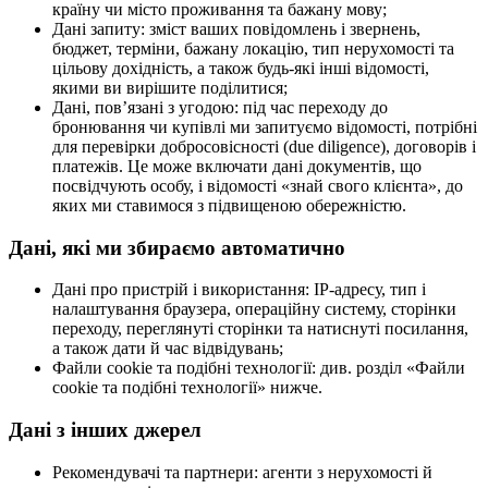
країну чи місто проживання та бажану мову;
Дані запиту: зміст ваших повідомлень і звернень,
бюджет, терміни, бажану локацію, тип нерухомості та
цільову дохідність, а також будь-які інші відомості,
якими ви вирішите поділитися;
Дані, повʼязані з угодою: під час переходу до
бронювання чи купівлі ми запитуємо відомості, потрібні
для перевірки добросовісності (due diligence), договорів і
платежів. Це може включати дані документів, що
посвідчують особу, і відомості «знай свого клієнта», до
яких ми ставимося з підвищеною обережністю.
Дані, які ми збираємо автоматично
Дані про пристрій і використання: IP-адресу, тип і
налаштування браузера, операційну систему, сторінки
переходу, переглянуті сторінки та натиснуті посилання,
а також дати й час відвідувань;
Файли cookie та подібні технології: див. розділ «Файли
cookie та подібні технології» нижче.
Дані з інших джерел
Рекомендувачі та партнери: агенти з нерухомості й