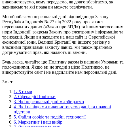
використовуємо, кому передаємо, як довго зберігаємо, як
захищаємо та які права ви можете реалізувати.
Ми обробляємо персональні дані відповідно до Закону
Республіки Індонезія № 27 від 2022 року про захист
персональних даних («Закон про ЗПД») та інших застосовних
норм Індонезії, зокрема Закону про електронну інформацію та
транзакції. Якщо ви заходите на наш сайт із Європейської
економічної зони, Великої Британії чи іншого регіону з
власними правилами захисту даних, ми також прагнемо
дотримуватися прав, які надають ці закони.
Будь ласка, читайте цю Політику разом із нашими Умовами та
положеннями. Якщо ви не згодні з цією Політикою, не
використовуйте сайт і не надсилайте нам персональні дані.
Зміст
1.
Хто ми
2.
Сфера дії Політики
3.
Які персональні дані ми збираємо
4.
Як і навіщо ми використовуємо дані, та правові
підстави
5.
Файли cookie та подібні технології
6.
Маркетинг і ваш вибір