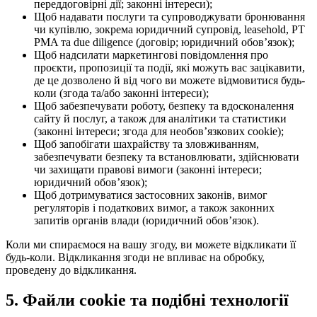
переддоговірні дії; законні інтереси);
Щоб надавати послуги та супроводжувати бронювання
чи купівлю, зокрема юридичний супровід, leasehold, PT
PMA та due diligence (договір; юридичний обовʼязок);
Щоб надсилати маркетингові повідомлення про
проєкти, пропозиції та події, які можуть вас зацікавити,
де це дозволено й від чого ви можете відмовитися будь-
коли (згода та/або законні інтереси);
Щоб забезпечувати роботу, безпеку та вдосконалення
сайту й послуг, а також для аналітики та статистики
(законні інтереси; згода для необовʼязкових cookie);
Щоб запобігати шахрайству та зловживанням,
забезпечувати безпеку та встановлювати, здійснювати
чи захищати правові вимоги (законні інтереси;
юридичний обовʼязок);
Щоб дотримуватися застосовних законів, вимог
регуляторів і податкових вимог, а також законних
запитів органів влади (юридичний обовʼязок).
Коли ми спираємося на вашу згоду, ви можете відкликати її
будь-коли. Відкликання згоди не впливає на обробку,
проведену до відкликання.
5.
Файли cookie та подібні технології