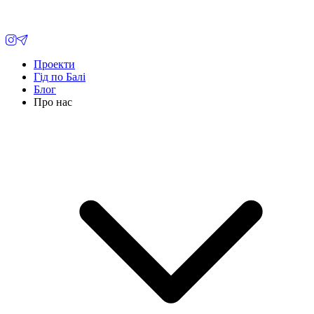
Проекти
Гід по Балі
Блог
Про нас