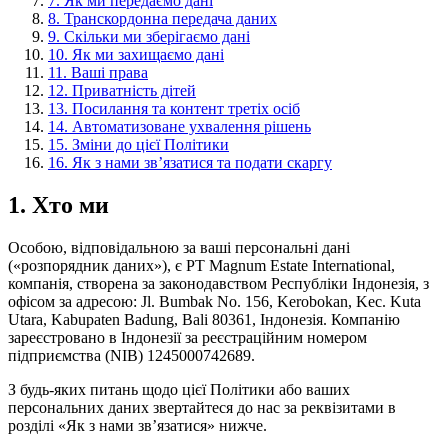
7.
Як ми передаємо дані
8.
Транскордонна передача даних
9.
Скільки ми зберігаємо дані
10.
Як ми захищаємо дані
11.
Ваші права
12.
Приватність дітей
13.
Посилання та контент третіх осіб
14.
Автоматизоване ухвалення рішень
15.
Зміни до цієї Політики
16.
Як з нами звʼязатися та подати скаргу
1.
Хто ми
Особою, відповідальною за ваші персональні дані
(«розпорядник даних»), є PT Magnum Estate International,
компанія, створена за законодавством Республіки Індонезія, з
офісом за адресою: Jl. Bumbak No. 156, Kerobokan, Kec. Kuta
Utara, Kabupaten Badung, Bali 80361, Індонезія. Компанію
зареєстровано в Індонезії за реєстраційним номером
підприємства (NIB) 1245000742689.
З будь-яких питань щодо цієї Політики або ваших
персональних даних звертайтеся до нас за реквізитами в
розділі «Як з нами зв’язатися» нижче.