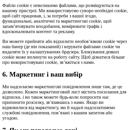
Файли cookie є невеликими файлами, що розміщуються на
вашому пристрої. Ми використовуємо суворо необхідні cookie,
щоб сайт працював, і, за потреби з вашої згоди,
функціональні, аналітичні та маркетингові cookie, щоб
запамʼятовувати вподобання, вимірювати трафік і
вдосконалювати контент та рекламу.
Ви можете прийняти або відхилити необовʼязкові cookie через
наш банер (де він показаний) і керувати файлами cookie чи
видаляти їх у налаштуваннях браузера. Блокування деяких
cookie може вплинути на роботу сайту. Щоб дізнатися більше
про використовувані cookie, звʼяжіться з нами.
6.
Маркетинг і ваш вибір
Ми надсилаємо маркетингові повідомлення лише там, де це
дозволено. Кожен маркетинговий лист містить посилання для
відписки, і ви також можете будь-коли попросити нас
припинити розсилку, звʼязавшись з нами. Якщо ви
відмовилися від маркетингу, ми й надалі надсилатимемо
службові повідомлення, повʼязані з вашим запитом або
угодою.