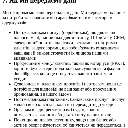
7.
Як ми передаємо дані
Ми не продаємо ваші персональні дані. Ми передаємо їх лише
за потреби та з належними гарантіями таким категоріям
одержувачів:
Постачальникам послуг (обробникам), що діють від
нашого імені, наприклад для хостингу, ІТ і звʼязку, CRM,
електронної пошти, аналітики, реклами та підтримки
клієнтів, за договорами, що зобовʼязують їх захищати
ваші дані й використовувати їх лише за нашими
вказівками;
Професійним консультантам, таким як нотаріуси (PPAT),
юристи, бухгалтери, податкові консультанти та фахівці з
due diligence, коли це стосується вашого запиту чи
угоди;
Девелоперам, власникам проєктів і партнерам, коли це
потрібно для відповіді на ваш запит або просування
бронювання, з вашого відома;
Постачальникам платіжних, банківських послуг і послуг
«знай свого клієнта», коли ви переходите до угоди;
Органам влади, регуляторам і судам, коли це
вимагається законом або для захисту наших прав;
Покупцю чи правонаступнику, якщо наш бізнес або
активи реорганізуються, обʼєднуються чи передаються, з