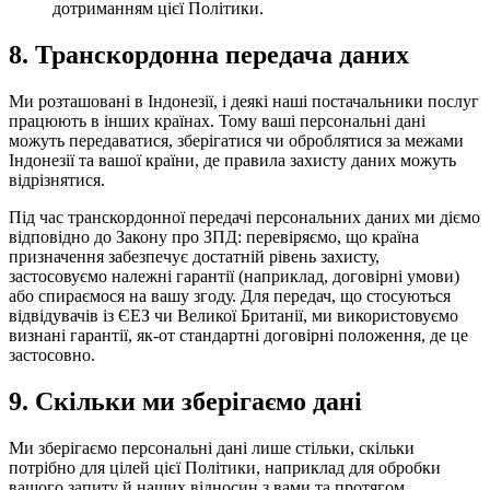
дотриманням цієї Політики.
8.
Транскордонна передача даних
Ми розташовані в Індонезії, і деякі наші постачальники послуг
працюють в інших країнах. Тому ваші персональні дані
можуть передаватися, зберігатися чи оброблятися за межами
Індонезії та вашої країни, де правила захисту даних можуть
відрізнятися.
Під час транскордонної передачі персональних даних ми діємо
відповідно до Закону про ЗПД: перевіряємо, що країна
призначення забезпечує достатній рівень захисту,
застосовуємо належні гарантії (наприклад, договірні умови)
або спираємося на вашу згоду. Для передач, що стосуються
відвідувачів із ЄЕЗ чи Великої Британії, ми використовуємо
визнані гарантії, як-от стандартні договірні положення, де це
застосовно.
9.
Скільки ми зберігаємо дані
Ми зберігаємо персональні дані лише стільки, скільки
потрібно для цілей цієї Політики, наприклад для обробки
вашого запиту й наших відносин з вами та протягом