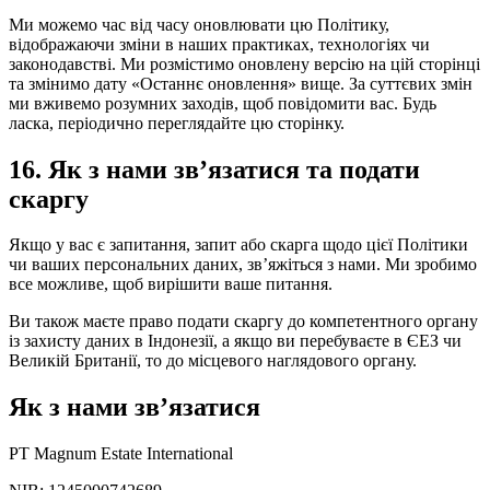
Ми можемо час від часу оновлювати цю Політику,
відображаючи зміни в наших практиках, технологіях чи
законодавстві. Ми розмістимо оновлену версію на цій сторінці
та змінимо дату «Останнє оновлення» вище. За суттєвих змін
ми вживемо розумних заходів, щоб повідомити вас. Будь
ласка, періодично переглядайте цю сторінку.
16.
Як з нами звʼязатися та подати
скаргу
Якщо у вас є запитання, запит або скарга щодо цієї Політики
чи ваших персональних даних, звʼяжіться з нами. Ми зробимо
все можливе, щоб вирішити ваше питання.
Ви також маєте право подати скаргу до компетентного органу
із захисту даних в Індонезії, а якщо ви перебуваєте в ЄЕЗ чи
Великій Британії, то до місцевого наглядового органу.
Як з нами звʼязатися
PT Magnum Estate International