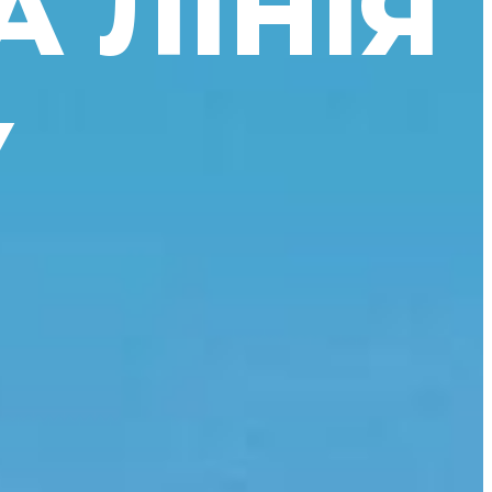
А ЛІНІЯ
У