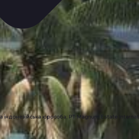
 індонезійська юрособа: PT Magnum Estate Internat