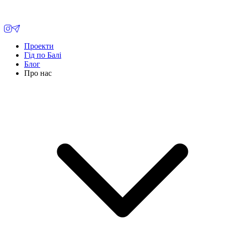
Проекти
Гід по Балі
Блог
Про нас