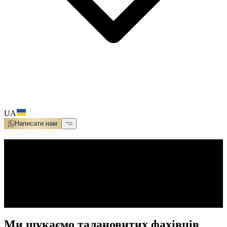
UA
Написати нам
Magnum estate
вакансії
Joining Magnum Estate means embarking on a journey of
continuous growth. We seek spirited individuals who can tackle
challenges and contribute to our successful team's dynamics
Ми не просто будуємо нерухомість — ми задаємо тренди!
Ми шукаємо талановитих фахівців