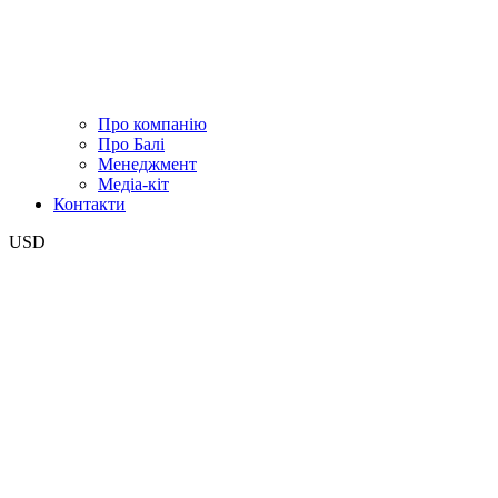
Про компанію
Про Балі
Менеджмент
Медіа-кіт
Контакти
USD