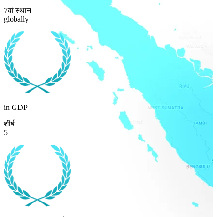
7वां स्थान
globally
in GDP
शीर्ष
5