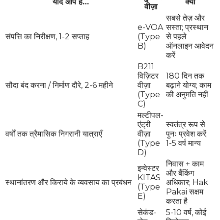
यदि आप हैं…
क्यों
वीज़ा
सबसे तेज़ और
e-VOA
सस्ता; प्रस्थान
संपत्ति का निरीक्षण, 1-2 सप्ताह
(Type
से पहले
B)
ऑनलाइन आवेदन
करें
B211
विज़िटर
180 दिन तक
सौदा बंद करना / निर्माण दौरे, 2-6 महीने
वीज़ा
बढ़ाने योग्य; काम
(Type
की अनुमति नहीं
C)
मल्टीपल-
एंट्री
स्वतंत्र रूप से
वर्षों तक त्रैमासिक निगरानी यात्राएँ
वीज़ा
पुनः प्रवेश करें;
(Type
1-5 वर्ष मान्य
D)
निवास + काम
इन्वेस्टर
और बैंकिंग
KITAS
स्थानांतरण और किराये के व्यवसाय का प्रबंधन
अधिकार; Hak
(Type
Pakai सक्षम
E)
करता है
सेकंड-
5-10 वर्ष, कोई