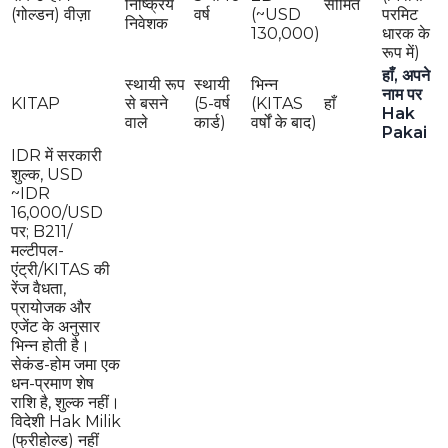
निष्क्रिय
सीमित
(गोल्डन) वीज़ा
वर्ष
(~USD
परमिट
निवेशक
130,000)
धारक के
रूप में)
हाँ, अपने
स्थायी रूप
स्थायी
भिन्न
नाम पर
KITAP
से बसने
(5-वर्ष
(KITAS
हाँ
Hak
वाले
कार्ड)
वर्षों के बाद)
Pakai
IDR में सरकारी
शुल्क, USD
~IDR
16,000/USD
पर; B211/
मल्टीपल-
एंट्री/KITAS की
रेंज वैधता,
प्रायोजक और
एजेंट के अनुसार
भिन्न होती है।
सेकंड-होम जमा एक
धन-प्रमाण शेष
राशि है, शुल्क नहीं।
विदेशी Hak Milik
(फ्रीहोल्ड) नहीं