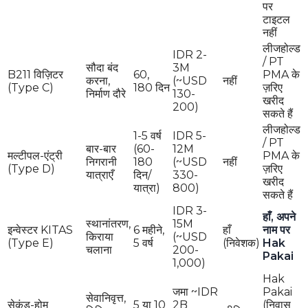
पर
टाइटल
नहीं
लीजहोल्ड
IDR 2-
/ PT
सौदा बंद
3M
B211 विज़िटर
60,
PMA के
करना,
(~USD
नहीं
(Type C)
180 दिन
ज़रिए
निर्माण दौरे
130-
खरीद
200)
सकते हैं
लीजहोल्ड
1-5 वर्ष
IDR 5-
/ PT
बार-बार
(60-
12M
मल्टीपल-एंट्री
PMA के
निगरानी
180
(~USD
नहीं
(Type D)
ज़रिए
यात्राएँ
दिन/
330-
खरीद
यात्रा)
800)
सकते हैं
IDR 3-
हाँ, अपने
स्थानांतरण,
15M
इन्वेस्टर KITAS
6 महीने,
हाँ
नाम पर
किराया
(~USD
(Type E)
5 वर्ष
(निवेशक)
Hak
चलाना
200-
Pakai
1,000)
Hak
जमा ~IDR
Pakai
सेवानिवृत्त,
सेकंड-होम
5 या 10
2B
(निवास