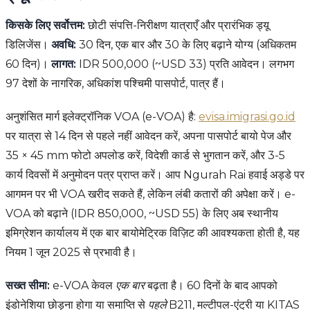
किसके लिए सर्वोत्तम:
छोटी संपत्ति-निरीक्षण यात्राएँ और प्रारंभिक ड्यू
डिलिजेंस।
अवधि:
30 दिन, एक बार और 30 के लिए बढ़ाने योग्य (अधिकतम
60 दिन)।
लागत:
IDR 500,000 (~USD 33) प्रति आवेदन। लगभग
97 देशों के नागरिक, अधिकांश पश्चिमी पासपोर्ट, पात्र हैं।
अनुशंसित मार्ग इलेक्ट्रॉनिक VOA (e-VOA) है:
evisa.imigrasi.go.id
पर यात्रा से 14 दिन से पहले नहीं आवेदन करें, अपना पासपोर्ट बायो पेज और
35 × 45 mm फोटो अपलोड करें, विदेशी कार्ड से भुगतान करें, और 3-5
कार्य दिवसों में अनुमोदन पत्र प्राप्त करें। आप Ngurah Rai हवाई अड्डे पर
आगमन पर भी VOA खरीद सकते हैं, लेकिन लंबी कतारों की अपेक्षा करें। e-
VOA को बढ़ाने (IDR 850,000, ~USD 55) के लिए अब स्थानीय
इमिग्रेशन कार्यालय में एक बार बायोमेट्रिक विज़िट की आवश्यकता होती है, यह
नियम 1 जून 2025 से प्रभावी है।
सख्त सीमा:
e-VOA केवल
एक बार
बढ़ता है। 60 दिनों के बाद आपको
इंडोनेशिया छोड़ना होगा या समाप्ति से
पहले
B211, मल्टीपल-एंट्री या KITAS