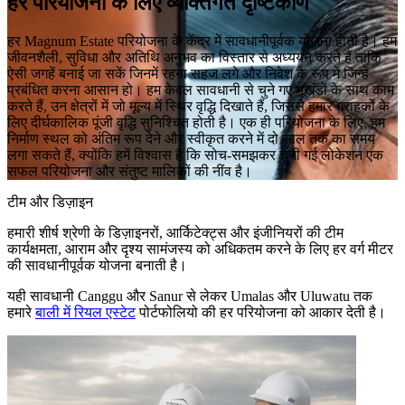
हर परियोजना के लिए व्यक्तिगत दृष्टिकोण
हर Magnum Estate परियोजना के केंद्र में सावधानीपूर्वक योजना होती है। हम
जीवनशैली, सुविधा और अतिथि अनुभव का विस्तार से अध्ययन करते हैं ताकि
ऐसी जगहें बनाई जा सकें जिनमें रहना सहज लगे और निवेश के रूप में जिन्हें
प्रबंधित करना आसान हो। हम केवल सावधानी से चुने गए भूखंडों के साथ काम
करते हैं, उन क्षेत्रों में जो मूल्य में स्थिर वृद्धि दिखाते हैं, जिससे हमारे ग्राहकों के
लिए दीर्घकालिक पूंजी वृद्धि सुनिश्चित होती है। एक ही परियोजना के लिए, हम
निर्माण स्थल को अंतिम रूप देने और स्वीकृत करने में दो साल तक का समय
लगा सकते हैं, क्योंकि हमें विश्वास है कि सोच-समझकर चुनी गई लोकेशन एक
सफल परियोजना और संतुष्ट मालिकों की नींव है।
टीम और डिज़ाइन
हमारी शीर्ष श्रेणी के डिज़ाइनरों, आर्किटेक्ट्स और इंजीनियरों की टीम
कार्यक्षमता, आराम और दृश्य सामंजस्य को अधिकतम करने के लिए हर वर्ग मीटर
की सावधानीपूर्वक योजना बनाती है।
यही सावधानी Canggu और Sanur से लेकर Umalas और Uluwatu तक
हमारे
बाली में रियल एस्टेट
पोर्टफोलियो की हर परियोजना को आकार देती है।