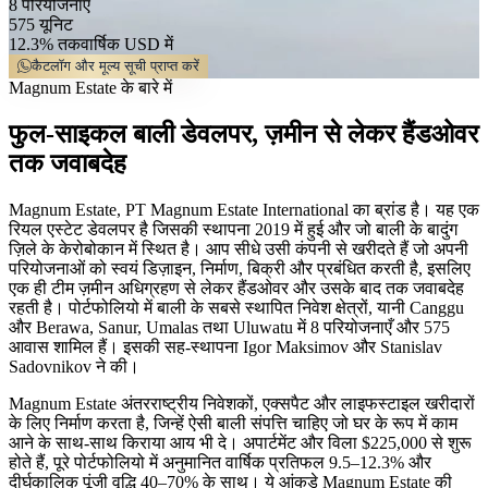
8
परियोजनाएं
575
यूनिट
12.3% तक
वार्षिक USD में
कैटलॉग और मूल्य सूची प्राप्त करें
Magnum Estate के बारे में
फुल-साइकल बाली डेवलपर, ज़मीन से लेकर हैंडओवर
तक जवाबदेह
Magnum Estate, PT Magnum Estate International का ब्रांड है। यह एक
रियल एस्टेट डेवलपर है जिसकी स्थापना 2019 में हुई और जो बाली के बादुंग
ज़िले के केरोबोकान में स्थित है। आप सीधे उसी कंपनी से खरीदते हैं जो अपनी
परियोजनाओं को स्वयं डिज़ाइन, निर्माण, बिक्री और प्रबंधित करती है, इसलिए
एक ही टीम ज़मीन अधिग्रहण से लेकर हैंडओवर और उसके बाद तक जवाबदेह
रहती है। पोर्टफोलियो में बाली के सबसे स्थापित निवेश क्षेत्रों, यानी Canggu
और Berawa, Sanur, Umalas तथा Uluwatu में 8 परियोजनाएँ और 575
आवास शामिल हैं। इसकी सह-स्थापना Igor Maksimov और Stanislav
Sadovnikov ने की।
Magnum Estate अंतरराष्ट्रीय निवेशकों, एक्सपैट और लाइफस्टाइल खरीदारों
के लिए निर्माण करता है, जिन्हें ऐसी बाली संपत्ति चाहिए जो घर के रूप में काम
आने के साथ-साथ किराया आय भी दे। अपार्टमेंट और विला $225,000 से शुरू
होते हैं, पूरे पोर्टफोलियो में अनुमानित वार्षिक प्रतिफल 9.5–12.3% और
दीर्घकालिक पूंजी वृद्धि 40–70% के साथ। ये आंकड़े Magnum Estate की