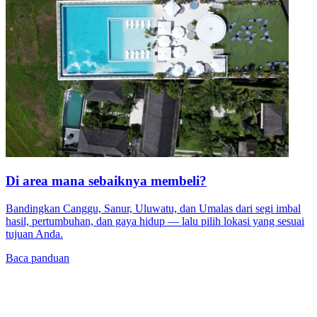
Di area mana sebaiknya membeli?
Bandingkan Canggu, Sanur, Uluwatu, dan Umalas dari segi imbal
hasil, pertumbuhan, dan gaya hidup — lalu pilih lokasi yang sesuai
tujuan Anda.
Baca panduan