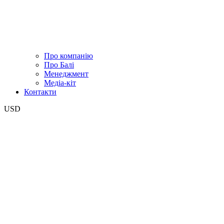
Про компанію
Про Балі
Менеджмент
Медіа-кіт
Контакти
USD