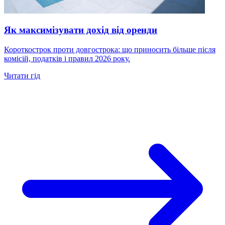
Як максимізувати дохід від оренди
Короткострок проти довгострока: що приносить більше після
комісій, податків і правил 2026 року.
Читати гід