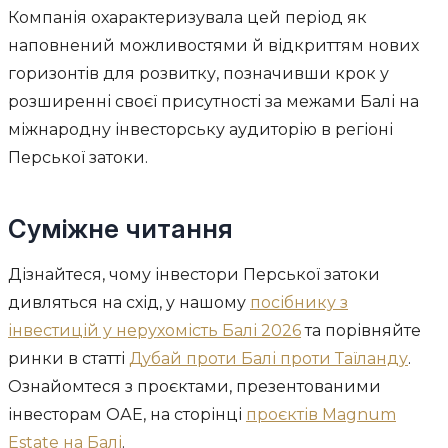
Компанія охарактеризувала цей період як
наповнений можливостями й відкриттям нових
горизонтів для розвитку, позначивши крок у
розширенні своєї присутності за межами Балі на
міжнародну інвесторську аудиторію в регіоні
Перської затоки.
Суміжне читання
Дізнайтеся, чому інвестори Перської затоки
дивляться на схід, у нашому
посібнику з
інвестицій у нерухомість Балі 2026
та порівняйте
ринки в статті
Дубай проти Балі проти Таїланду
.
Ознайомтеся з проєктами, презентованими
інвесторам ОАЕ, на сторінці
проєктів Magnum
Estate на Балі
.