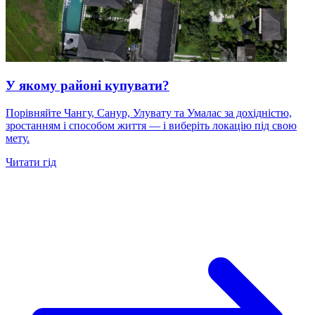
У якому районі купувати?
Порівняйте Чангу, Санур, Улувату та Умалас за дохідністю,
зростанням і способом життя — і виберіть локацію під свою
мету.
Читати гід