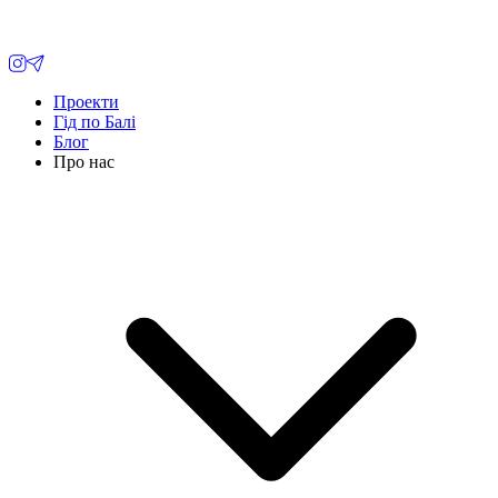
Проекти
Гід по Балі
Блог
Про нас