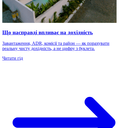
Що насправді впливає на дохідність
Завантаження, ADR, комісії та район — як порахувати
реальну чисту дохідність, а не цифру з буклета.
Читати гід