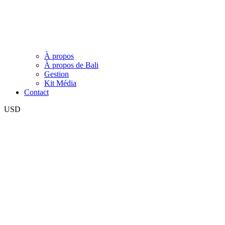
À propos
À propos de Bali
Gestion
Kit Média
Contact
USD