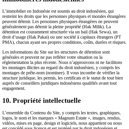
L’immobilier en Indonésie est soumis au droit indonésien, qui
restreint les droits que les personnes physiques et morales étrangères
peuvent détenir. Les personnes physiques étrangères ne peuvent
généralement pas détenir la pleine propriété (Hak Milik). La
détention est couramment structurée via un bail (Hak Sewa), un
droit d’usage (Hak Pakai) ou une société à capitaux étrangers (PT
PMA), chacun ayant ses propres conditions, coûts, durées et risques.
Les informations du Site sur les structures de détention sont
générales et peuvent ne pas refléter votre situation ou la
réglementation la plus récente. Nous n’approuvons ni ne facilitons
les montages illicites au regard du droit indonésien, y compris les
montages de prête-nom (nominee). Il vous incombe de vérifier la
structure juridique, les permis, les certificats et le statut de tout bien
auprès de conseillers juridiques indonésiens qualifiés avant tout
engagement.
10.
Propriété intellectuelle
L’ensemble du Contenu du Site, y compris les textes, graphiques,
logos, le nom et les marques « Magnum Estate », images, rendus,
vidéos, mises en page, design et logiciels, nous appartient ou nous
est concédé sous licence et est protégé par le droit indonésien et