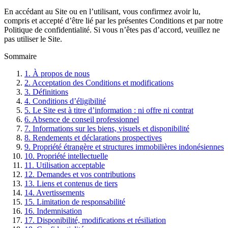
En accédant au Site ou en l’utilisant, vous confirmez avoir lu,
compris et accepté d’être lié par les présentes Conditions et par notre
Politique de confidentialité. Si vous n’êtes pas d’accord, veuillez ne
pas utiliser le Site.
Sommaire
1.
À propos de nous
2.
Acceptation des Conditions et modifications
3.
Définitions
4.
Conditions d’éligibilité
5.
Le Site est à titre d’information : ni offre ni contrat
6.
Absence de conseil professionnel
7.
Informations sur les biens, visuels et disponibilité
8.
Rendements et déclarations prospectives
9.
Propriété étrangère et structures immobilières indonésiennes
10.
Propriété intellectuelle
11.
Utilisation acceptable
12.
Demandes et vos contributions
13.
Liens et contenus de tiers
14.
Avertissements
15.
Limitation de responsabilité
16.
Indemnisation
17.
Disponibilité, modifications et résiliation