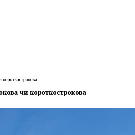
чи короткострокова
рокова чи короткострокова