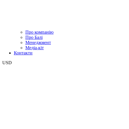
Про компанію
Про Балі
Менеджмент
Медіа-кіт
Контакти
USD