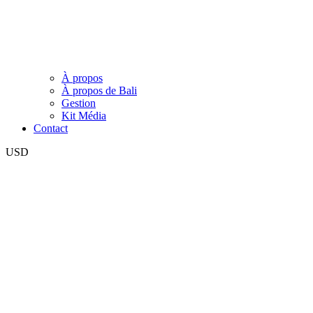
À propos
À propos de Bali
Gestion
Kit Média
Contact
USD