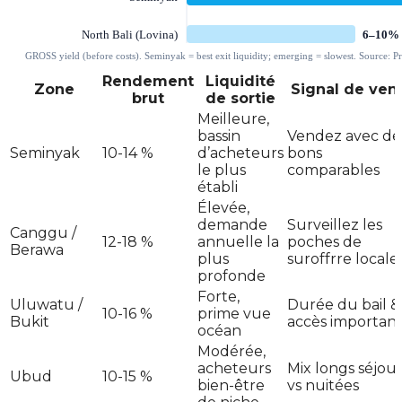
Rendement
Liquidité
Zone
Signal de ven
brut
de sortie
Meilleure,
bassin
Vendez avec de
Seminyak
10-14 %
d’acheteurs
bons
le plus
comparables
établi
Élevée,
demande
Surveillez les
Canggu /
12-18 %
annuelle la
poches de
Berawa
plus
suroffrre locale
profonde
Forte,
Uluwatu /
Durée du bail &
10-16 %
prime vue
Bukit
accès important
océan
Modérée,
acheteurs
Mix longs séjour
Ubud
10-15 %
bien-être
vs nuitées