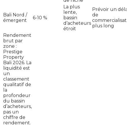
de niche
La plus
Prévoir un délai
lente,
Bali Nord /
de
6-10 %
bassin
émergent
commercialisati
d’acheteurs
plus long
étroit
Rendement
brut par
zone :
Prestige
Property
Bali 2026. La
liquidité est
un
classement
qualitatif de
la
profondeur
du bassin
d’acheteurs,
pas un
chiffre de
rendement.