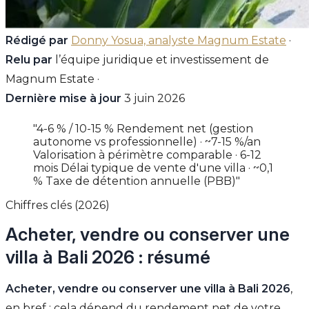
Rédigé par
Donny Yosua, analyste Magnum Estate
·
Relu par
l’équipe juridique et investissement de
Magnum Estate ·
Dernière mise à jour
3 juin 2026
"4-6 % / 10-15 % Rendement net (gestion
autonome vs professionnelle) · ~7-15 %/an
Valorisation à périmètre comparable · 6-12
mois Délai typique de vente d'une villa · ~0,1
% Taxe de détention annuelle (PBB)"
Chiffres clés (2026)
Acheter, vendre ou conserver une
villa à Bali 2026 : résumé
Acheter, vendre ou conserver une villa à Bali 2026
,
en bref : cela dépend du rendement net de votre