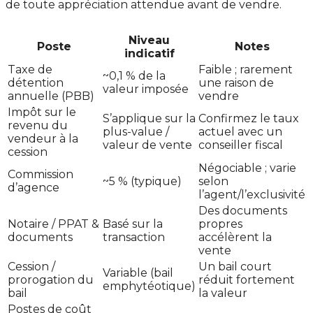
de toute appréciation attendue avant de vendre.
Niveau
Poste
Notes
indicatif
Taxe de
Faible ; rarement
~0,1 % de la
détention
une raison de
valeur imposée
annuelle (PBB)
vendre
Impôt sur le
S’applique sur la
Confirmez le taux
revenu du
plus-value /
actuel avec un
vendeur à la
valeur de vente
conseiller fiscal
cession
Négociable ; varie
Commission
~5 % (typique)
selon
d’agence
l’agent/l’exclusivité
Des documents
Notaire / PPAT &
Basé sur la
propres
documents
transaction
accélèrent la
vente
Cession /
Un bail court
Variable (bail
prorogation du
réduit fortement
emphytéotique)
bail
la valeur
Postes de coût