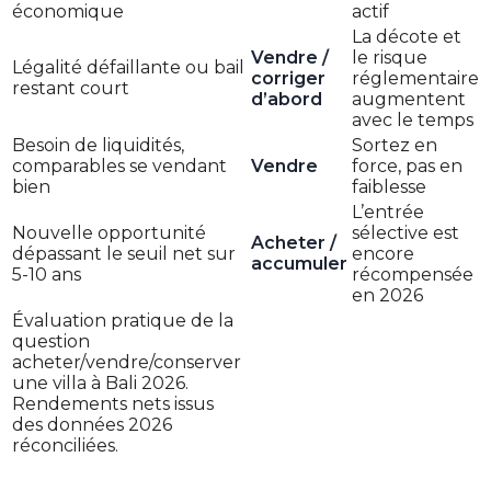
économique
actif
La décote et
Vendre /
le risque
Légalité défaillante ou bail
corriger
réglementaire
restant court
d’abord
augmentent
avec le temps
Besoin de liquidités,
Sortez en
comparables se vendant
Vendre
force, pas en
bien
faiblesse
L’entrée
Nouvelle opportunité
sélective est
Acheter /
dépassant le seuil net sur
encore
accumuler
5-10 ans
récompensée
en 2026
Évaluation pratique de la
question
acheter/vendre/conserver
une villa à Bali 2026.
Rendements nets issus
des données 2026
réconciliées.