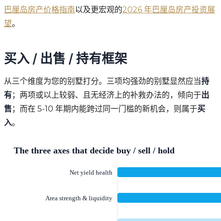
巴厘岛房产价格指南
以及更宏观的
2026 年巴厘岛房产投资展
望
。
买入 / 出售 / 持有框架
从三个维度为您的别墅打分。三项均强劲的别墅显然应当
持
有
；两项或以上较弱、且无经济上的补救办法的，倾向于
出
售
；而在 5-10 年期内能跨过同一门槛的新机会，则属于
买
入
。