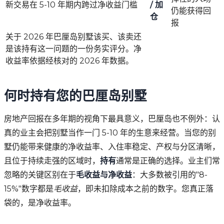
新交易在 5-10 年期内跨过净收益门槛
/ 加
仍能获得回
仓
报
关于 2026 年巴厘岛别墅该买、该卖还
是该持有这一问题的一份务实评分。净
收益率依据经核对的 2026 年数据。
何时持有您的巴厘岛别墅
房地产回报在多年期的视角下最具意义，巴厘岛也不例外：认
真的业主会把别墅当作一门 5-10 年的生意来经营。当您的别
墅仍能带来健康的净收益率、入住率稳定、产权与分区清晰，
且位于持续走强的区域时，
持有
通常是正确的选择。业主们常
忽略的关键区别在于
毛收益与净收益
：大多数被引用的"8-
15%"数字都是
毛收益
，即未扣除成本之前的数字。您真正落
袋的，是净收益率。