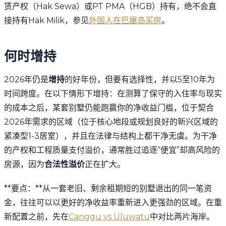
赁产权（Hak Sewa）或PT PMA（HGB）持有，绝不会直
接持有Hak Milik，参见
外国人在巴厘岛买房
。
何时增持
2026年仍是
增持
的好年份，但要有选择性，并以5至10年为
时间跨度。在以下情形下增持：在测算了保守的入住率与现实
的成本之后，某套别墅仍能跑赢你的净收益门槛，位于契合
2026年需求的区域（位于核心地段或规划良好的新兴区域的
紧凑型1-3居室），并且在法律与结构上都干净无虞。为干净
的产权和工程质量支付溢价，通常胜过追逐“便宜”却高风险的
房源，因为
合法性溢价
正在扩大。
**要点：**从一套老旧、剩余租期短的别墅退出的同一笔资
金，往往可以以更好的净收益率重新进入更强劲的区域。在重
新配置之前，先在
Canggu vs Uluwatu
中对比两片海岸。