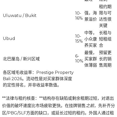
租约期
强，海
限与可
10-
Uluwatu / Bukit
16%
景溢价
达性很
关键
中等，
长租与
10-
Ubud
小众康
短租组
15%
养买家
合
最慢，
预留更
6-
北巴厘岛 / 新兴区域
买家群
长的销
10%
体薄弱
售周期
各区域毛收益率：Prestige Property
Bali 2026。流动性是对买家群体深度
的定性排名，并非收益率数值。
**法律与租约核查：**结构存在缺陷或剩余租期过短，对退出
价值的破坏速度比市场疲软更快。在挂牌销售
之前
，先补齐分
区/PBG/SLF方面的缺口，或延长过短的租约。外国人通过租