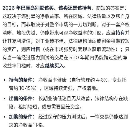
2026 年巴厘岛别墅该买、该卖还是该持有
，简短的答案是：
这取决于您别墅的净收益率、所在区域、法律质量以及您自身
的目标，而非取决于对整个市场的一刀切判断。对于一套产权
清晰、地段优越、仍能带来可观净收益率的别墅，应当
持有
并
让其复利增值；对于业绩不佳、法律结构薄弱或剩余租期较短
的资产，则应
出售
（或在市场强势时套现以获取流动性）；只
有当一笔经过压力测试的交易在 5-10 年期内仍能跨过您的净
收益率门槛时，才应
继续买入
。
持有的条件：
净收益率健康（自行管理约 4-6%，专业托
管约 10-15%），区域持续走强，产权清晰。
出售的条件：
长期业绩低迷且无从改善，法律结构存在缺
陷，租期较短，或您需要回笼资金。
加购的条件：
经过保守的压力测试后，一笔交易仍能达到
您的净收益门槛。