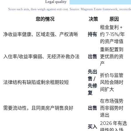
您的情况
决策
原因
租金复利 +
净收益率健康、区域走强、产权清晰
持有
约 7-15%/年
的资产增值
重新配置到
入住率/收益率偏弱、无经济补救办法
出售
更优质的资
产
先出
折价与监管
售 /
法律结构有缺陷或剩余租期较短
风险会随时
先修
间扩大
复
在市场强势
需要流动性，且同类房产销售良好
出售
而非弱势时
退出
2026 年有选
买入
择性的入场