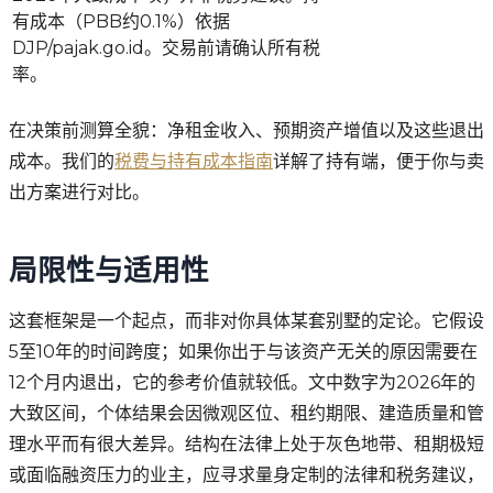
有成本（PBB约0.1%）依据
DJP/pajak.go.id。交易前请确认所有税
率。
在决策前测算全貌：净租金收入、预期资产增值以及这些退出
成本。我们的
税费与持有成本指南
详解了持有端，便于你与卖
出方案进行对比。
局限性与适用性
这套框架是一个起点，而非对你具体某套别墅的定论。它假设
5至10年的时间跨度；如果你出于与该资产无关的原因需要在
12个月内退出，它的参考价值就较低。文中数字为2026年的
大致区间，个体结果会因微观区位、租约期限、建造质量和管
理水平而有很大差异。结构在法律上处于灰色地带、租期极短
或面临融资压力的业主，应寻求量身定制的法律和税务建议，