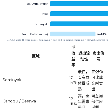
毛
收
退出流
卖出信
区域
益
动性
号
率
最佳，
在强劲
买家群
可比成
10-
Seminyak
14%
体最成
交时卖
熟
出
高，全
留意局
12-
Canggu / Berawa
年需求
部供应
18%
最旺
过剩