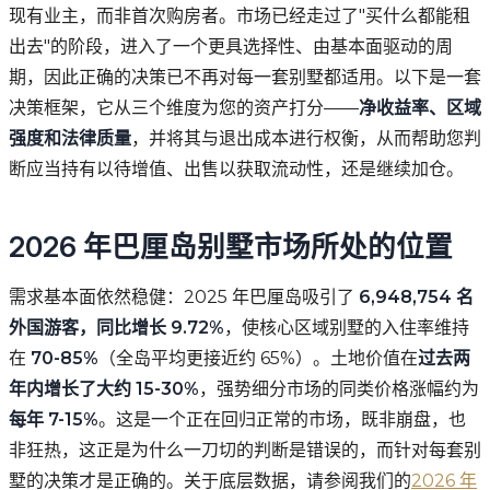
现有业主，而非首次购房者。市场已经走过了"买什么都能租
出去"的阶段，进入了一个更具选择性、由基本面驱动的周
期，因此正确的决策已不再对每一套别墅都适用。以下是一套
决策框架，它从三个维度为您的资产打分——
净收益率、区域
强度和法律质量
，并将其与退出成本进行权衡，从而帮助您判
断应当持有以待增值、出售以获取流动性，还是继续加仓。
2026 年巴厘岛别墅市场所处的位置
需求基本面依然稳健：2025 年巴厘岛吸引了
6,948,754 名
外国游客，同比增长 9.72%
，使核心区域别墅的入住率维持
在
70-85%
（全岛平均更接近约 65%）。土地价值在
过去两
年内增长了大约 15-30%
，强势细分市场的同类价格涨幅约为
每年 7-15%
。这是一个正在回归正常的市场，既非崩盘，也
非狂热，这正是为什么一刀切的判断是错误的，而针对每套别
墅的决策才是正确的。关于底层数据，请参阅我们的
2026 年