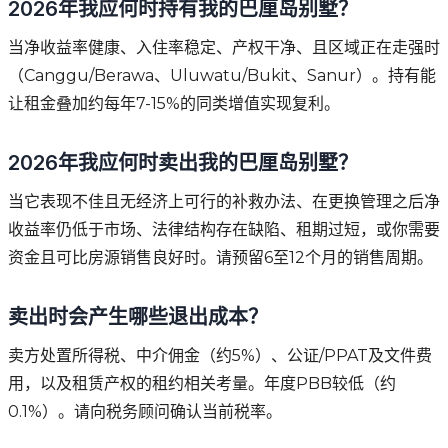
2026年我应何时持有我的巴厘岛别墅？
当净收益率健康、入住率稳定、产权干净、且区域正在走强时
（Canggu/Berawa、Uluwatu/Bukit、Sanur）。持有能
让租金叠加约每年7-15%的同类增值实现复利。
2026年我应何时卖出我的巴厘岛别墅？
当它表现不佳且无经济上可行的补救办法、在更换管理之后净
收益率仍低于市场、法律结构存在缺陷、租期过短，或你需要
资金且可比房源销售良好时。请预留6至12个月的销售周期。
卖出时会产生哪些退出成本？
卖方处置所得税、中介佣金（约5%）、公证/PPAT及文件费
用，以及租赁产权的租约相关考量。年度PBB较低（约
0.1%）。请向税务顾问确认当前税率。