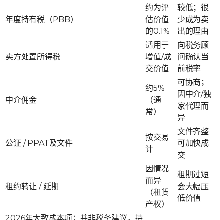
约为评
较低；很
年度持有税（PBB）
估价值
少成为卖
的0.1%
出的理由
适用于
向税务顾
卖方处置所得税
增值/成
问确认当
交价值
前税率
可协商；
约5%
因中介/独
中介佣金
（通
家代理而
常）
异
文件齐整
按交易
公证 / PPAT及文件
可加快成
计
交
因情况
租期过短
而异
租约转让 / 延期
会大幅压
（租赁
低价值
产权）
2026年大致成本项；并非税务建议。持