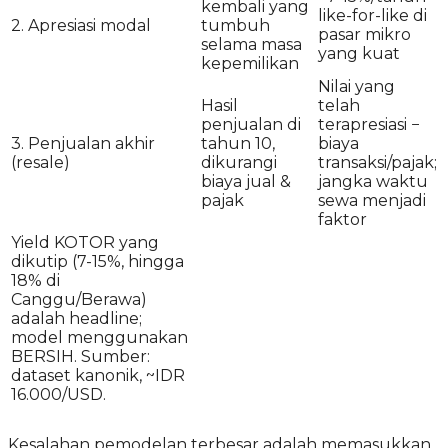
kembali yang
like-for-like di
2. Apresiasi modal
tumbuh
pasar mikro
selama masa
yang kuat
kepemilikan
Nilai yang
Hasil
telah
penjualan di
terapresiasi −
3. Penjualan akhir
tahun 10,
biaya
(resale)
dikurangi
transaksi/pajak;
biaya jual &
jangka waktu
pajak
sewa menjadi
faktor
Yield KOTOR yang
dikutip (7-15%, hingga
18% di
Canggu/Berawa)
adalah headline;
model menggunakan
BERSIH. Sumber:
dataset kanonik, ~IDR
16.000/USD.
Kesalahan pemodelan terbesar adalah memasukkan