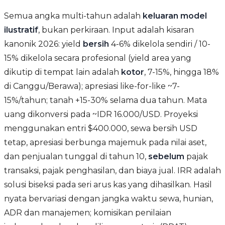
Semua angka multi-tahun adalah
keluaran model
ilustratif
, bukan perkiraan. Input adalah kisaran
kanonik 2026: yield
bersih
4-6% dikelola sendiri / 10-
15% dikelola secara profesional (yield area yang
dikutip di tempat lain adalah
kotor
, 7-15%, hingga 18%
di Canggu/Berawa); apresiasi like-for-like ~7-
15%/tahun; tanah +15-30% selama dua tahun. Mata
uang dikonversi pada ~IDR 16.000/USD. Proyeksi
menggunakan entri $400.000, sewa bersih USD
tetap, apresiasi berbunga majemuk pada nilai aset,
dan penjualan tunggal di tahun 10,
sebelum
pajak
transaksi, pajak penghasilan, dan biaya jual. IRR adalah
solusi biseksi pada seri arus kas yang dihasilkan. Hasil
nyata bervariasi dengan jangka waktu sewa, hunian,
ADR dan manajemen; komisikan penilaian