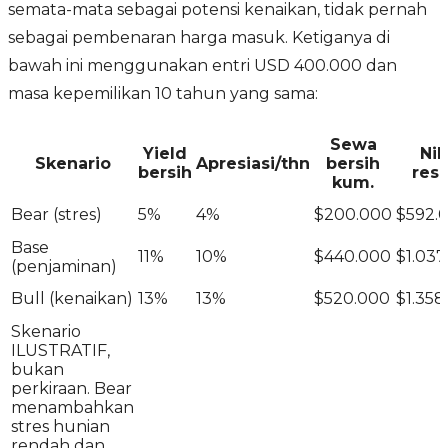
semata-mata sebagai potensi kenaikan, tidak pernah
sebagai pembenaran harga masuk. Ketiganya di
bawah ini menggunakan entri USD 400.000 dan
masa kepemilikan 10 tahun yang sama:
Sewa
Yield
Nil
Skenario
Apresiasi/thn
bersih
bersih
resa
kum.
Bear (stres)
5%
4%
$200.000
$592.
Base
11%
10%
$440.000
$1.037
(penjaminan)
Bull (kenaikan)
13%
13%
$520.000
$1.358
Skenario
ILUSTRATIF,
bukan
perkiraan. Bear
menambahkan
stres hunian
rendah dan