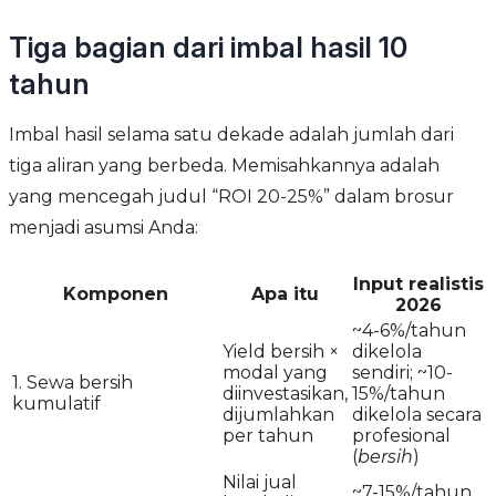
Tiga bagian dari imbal hasil 10
tahun
Imbal hasil selama satu dekade adalah jumlah dari
tiga aliran yang berbeda. Memisahkannya adalah
yang mencegah judul “ROI 20-25%” dalam brosur
menjadi asumsi Anda:
Input realistis
Komponen
Apa itu
2026
~4-6%/tahun
Yield bersih ×
dikelola
modal yang
sendiri; ~10-
1. Sewa bersih
diinvestasikan,
15%/tahun
kumulatif
dijumlahkan
dikelola secara
per tahun
profesional
(
bersih
)
Nilai jual
~7-15%/tahun