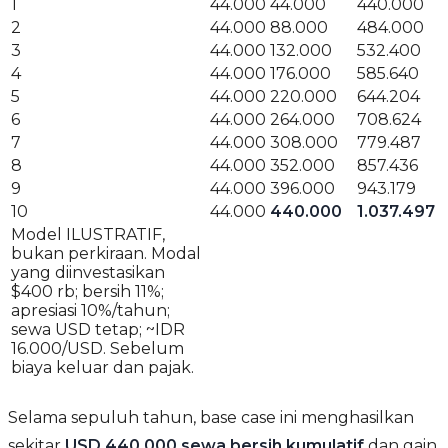
1
44.000
44.000
440.000
2
44.000
88.000
484.000
3
44.000
132.000
532.400
4
44.000
176.000
585.640
5
44.000
220.000
644.204
6
44.000
264.000
708.624
7
44.000
308.000
779.487
8
44.000
352.000
857.436
9
44.000
396.000
943.179
10
44.000
440.000
1.037.497
Model ILUSTRATIF,
bukan perkiraan. Modal
yang diinvestasikan
$400 rb; bersih 11%;
apresiasi 10%/tahun;
sewa USD tetap; ~IDR
16.000/USD. Sebelum
biaya keluar dan pajak.
Selama sepuluh tahun, base case ini menghasilkan
sekitar
USD 440.000 sewa bersih kumulatif
dan gain