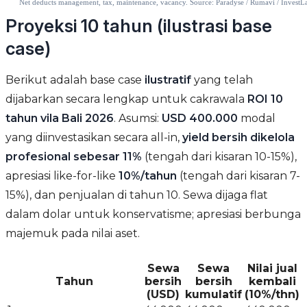
Proyeksi 10 tahun (ilustrasi base
case)
Berikut adalah base case
ilustratif
yang telah
dijabarkan secara lengkap untuk cakrawala
ROI 10
tahun vila Bali 2026
. Asumsi:
USD 400.000
modal
yang diinvestasikan secara all-in,
yield bersih dikelola
profesional sebesar 11%
(tengah dari kisaran 10-15%),
apresiasi like-for-like
10%/tahun
(tengah dari kisaran 7-
15%), dan penjualan di tahun 10. Sewa dijaga flat
dalam dolar untuk konservatisme; apresiasi berbunga
majemuk pada nilai aset.
Sewa
Sewa
Nilai jual
Tahun
bersih
bersih
kembali
(USD)
kumulatif
(10%/thn)