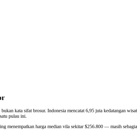
or
i, bukan kata sifat brosur. Indonesia mencatat 6,95 juta kedatangan 
atu pulau ini.
ting menempatkan harga median vila sekitar $256.800 — masih sebagian 