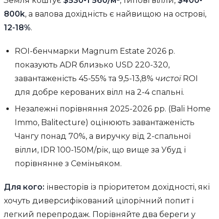
Земля коштує
$530-1 560/м²
, типові вілли,
$400-
800k
, а валова дохідність є найвищою на острові,
12-18%
.
ROI-бенчмарки Magnum Estate 2026 р.
показують ADR близько USD 220-320,
завантаженість 45-55% та 9,5-13,8%
чистої
ROI
для добре керованих вілл на 2-4 спальні.
Незалежні порівняння 2025-2026 рр. (Bali Home
Immo, Balitecture) оцінюють завантаженість
Чангу понад 70%, а виручку від 2-спальної
вілли, IDR 100-150M/рік, що вище за Убуд і
порівнянне з Семіньяком.
Для кого:
інвесторів із пріоритетом дохідності, які
хочуть диверсифікований цілорічний попит і
легкий перепродаж. Порівняйте два береги у