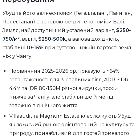
Убуд та його велнес-пояси (Тегаллаланг, Паянган,
Пенестанан) є основою ретрит-економіки Балі.
Земля, найдоступніший усталений варіант,
$250-
750/м²
, вілли,
$250-500k
, а валова дохідність,
стабільні
10-15%
при суттєво нижчій вартості землі,
ніж у Чангу.
Порівняння 2025-2026 рр. показують ~64%
завантаженості для 3-спальних вілл, ADR ~IDR
4,4M та IDR 80-130M річної виручки, трохи
нижче за Чангу, але стабільніше й менш
залежно від нічного життя.
Villaaudit та Magnum Estate класифікують Убуд
як
захисний
ринок: орієнтований на культуру та
природу, привабливий для гостей тривалого