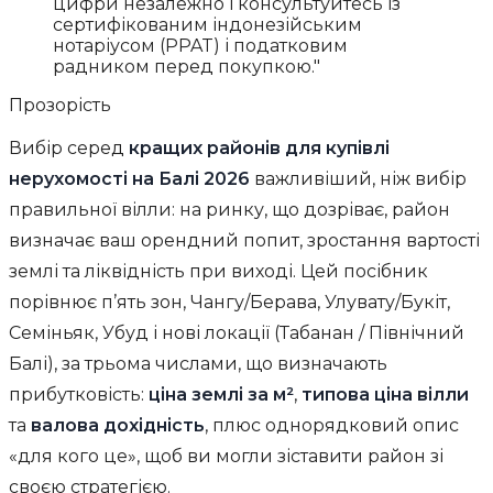
цифри незалежно і консультуйтесь із
сертифікованим індонезійським
нотаріусом (PPAT) і податковим
радником перед покупкою."
Прозорість
Вибір серед
кращих районів для купівлі
нерухомості на Балі 2026
важливіший, ніж вибір
правильної вілли: на ринку, що дозріває, район
визначає ваш орендний попит, зростання вартості
землі та ліквідність при виході. Цей посібник
порівнює п’ять зон, Чангу/Берава, Улувату/Букіт,
Семіньяк, Убуд і нові локації (Табанан / Північний
Балі), за трьома числами, що визначають
прибутковість:
ціна землі за м²
,
типова ціна вілли
та
валова дохідність
, плюс однорядковий опис
«для кого це», щоб ви могли зіставити район зі
своєю стратегією.