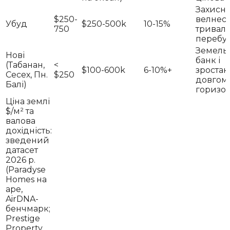
Захисн
$250-
велнес 
Убуд
$250-500k
10-15%
750
тривал
перебу
Земель
Нові
банк і
(Табанан,
<
$100-600k
6-10%+
зростан
Сесех, Пн.
$250
довгом
Балі)
горизон
Ціна землі
$/м² та
валова
дохідність:
зведений
датасет
2026 р.
(Paradyse
Homes на
аре,
AirDNA-
бенчмарк;
Prestige
Property