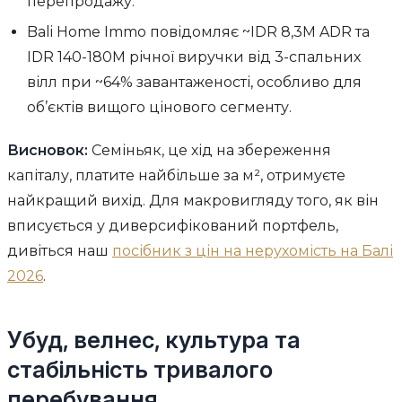
перепродажу.
Bali Home Immo повідомляє ~IDR 8,3M ADR та
IDR 140-180M річної виручки від 3-спальних
вілл при ~64% завантаженості, особливо для
об’єктів вищого цінового сегменту.
Висновок:
Семіньяк, це хід на збереження
капіталу, платите найбільше за м², отримуєте
найкращий вихід. Для макровигляду того, як він
вписується у диверсифікований портфель,
дивіться наш
посібник з цін на нерухомість на Балі
2026
.
Убуд, велнес, культура та
стабільність тривалого
перебування