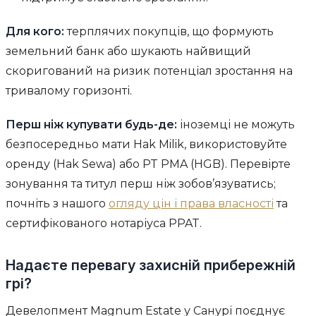
Для кого:
терплячих покупців, що формують
земельний банк або шукають найвищий
скоригований на ризик потенціал зростання на
тривалому горизонті.
Перш ніж купувати будь-де:
іноземці не можуть
безпосередньо мати Hak Milik, використовуйте
оренду (Hak Sewa) або PT PMA (HGB). Перевірте
зонування та титул перш ніж зобов’язуватись;
почніть з нашого
огляду цін і права власності
та
сертифікованого нотаріуса PPAT.
Надаєте перевагу захисній прибережній
грі?
Девелопмент Magnum Estate у Санурі поєднує