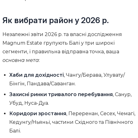
Як вибрати район у 2026 р.
Незалежні звіти 2026 р. та власні дослідження
Magnum Estate групують Балі у три широкі
сегменти, і правильна відправна точка, ваша
основна мета
:
Хаби для дохідності
, Чангу/Берава, Улувату/
Бінгін, Пандава/Саванган.
Захисні ринки тривалого перебування
, Санур,
Убуд, Нуса-Дуа.
Коридори зростання
, Переренан, Сесех, Чемагі,
Кедунгу/Ньяньї, частини Східного та Північного
Балі.