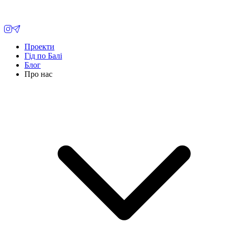
Проекти
Гід по Балі
Блог
Про нас