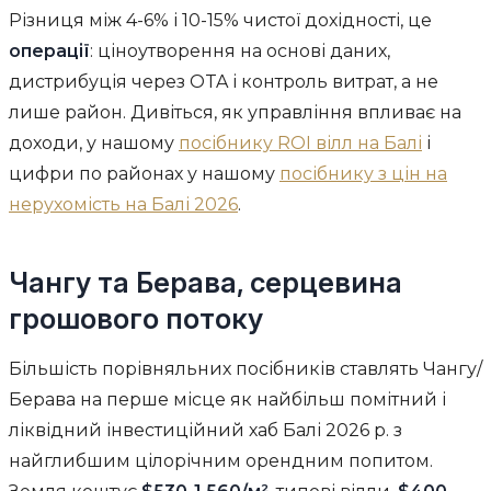
Різниця між 4-6% і 10-15% чистої дохідності, це
операції
: ціноутворення на основі даних,
дистрибуція через OTA і контроль витрат, а не
лише район. Дивіться, як управління впливає на
доходи, у нашому
посібнику ROI вілл на Балі
і
цифри по районах у нашому
посібнику з цін на
нерухомість на Балі 2026
.
Чангу та Берава, серцевина
грошового потоку
Більшість порівняльних посібників ставлять Чангу/
Берава на перше місце як найбільш помітний і
ліквідний інвестиційний хаб Балі 2026 р. з
найглибшим цілорічним орендним попитом.