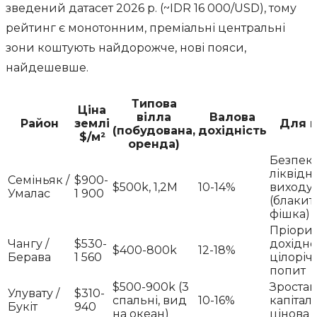
зведений датасет 2026 р. (~IDR 16 000/USD), тому
рейтинг є монотонним, преміальні центральні
зони коштують найдорожче, нові пояси,
найдешевше.
Типова
Ціна
вілла
Валова
Район
землі
Для к
(побудована,
дохідність
$/м²
оренда)
Безпека
ліквідні
Семіньяк /
$900-
$500k, 1,2M
10-14%
виходу
Умалас
1 900
(блакит
фішка)
Пріорит
Чангу /
$530-
дохіднос
$400-800k
12-18%
Берава
1 560
цілорі
попит
$500-900k (3
Зроста
Улувату /
$310-
спальні, вид
10-16%
капіталу
Букіт
940
на океан)
цінова 