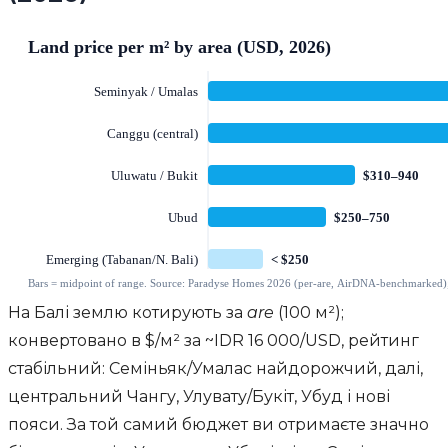
На Балі землю котирують за
are
(100 м²);
конвертовано в $/м² за ~IDR 16 000/USD, рейтинг
стабільний: Семіньяк/Умалас найдорожчий, далі,
центральний Чангу, Улувату/Букіт, Убуд і нові
пояси. За той самий бюджет ви отримаєте значно