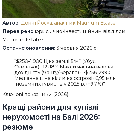
Автор:
Донні Йосуа, аналітик Magnum Estate
·
Перевірено
юридично-інвестиційним відділом
Magnum Estate ·
Останнє оновлення:
3 червня 2026 р.
"$250-1 900 Ціна землі $/м² (Убуд,
Семіньяк) · 12-18% Максимальна валова
дохідність (Чангу/Берава) · ~$256-299k
Медіанна ціна вілли на острові · 6,95 млн
Іноземних туристів у 2025 р. (+9,7%)"
Ключові показники (2026)
Кращі райони для купівлі
нерухомості на Балі 2026:
резюме