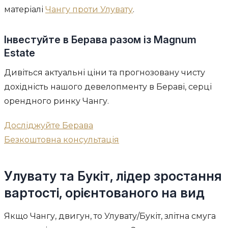
матеріалі
Чангу проти Улувату
.
Інвестуйте в Берава разом із Magnum
Estate
Дивіться актуальні ціни та прогнозовану чисту
дохідність нашого девелопменту в Бераві, серці
орендного ринку Чангу.
Досліджуйте Берава
Безкоштовна консультація
Улувату та Букіт, лідер зростання
вартості, орієнтованого на вид
Якщо Чангу, двигун, то Улувату/Букіт, злітна смуга