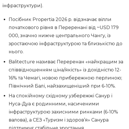
інфраструктури).
Посібник Propertia 2026 р. відзначає вілли
початкового рівня в Переренані від ~USD 179
000, значно нижче центрального Чангу, із
зростаючою інфраструктурою та близькістю до
нього.
Balitecture називає Переренан «найкращим за
співвідношенням ціна/якість» із дохідністю 12-
16% та Чемагі, новою прибережною перлиною;
Північний Балі, найзахищеніший при 6-10%.
На спокійному східному узбережжі Санур і
Нуса-Дуа є родинними, насиченими
інфраструктурою захисними ринками (6-10%
валова), а СЕЗ «Туризм і здоров’я» Санура
підтримує стабільне зростання.