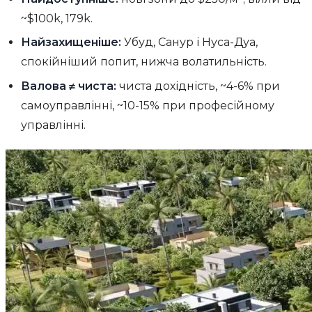
~$100k, 179k.
Найзахищеніше:
Убуд, Санур і Нуса-Дуа,
спокійніший попит, нижча волатильність.
Валова ≠ чиста:
чиста дохідність, ~4-6% при
самоуправлінні, ~10-15% при професійному
управлінні.