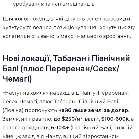
перебування та напівмешканців.
Для кого:
покупців, які цінують зелені краєвиди,
культуру та велнес-позиціонування і хочуть нижчу
волатильність замість максимального зростання.
Нові локації, Табанан і Північний
Балі (плюс Переренан/Сесех/
Чемагі)
«Наступна хвиля» на захід від Чангу, Переренан,
Сесех, Чемагі, плюс Табанан і Північний Балі
(Ловіна) пропонують
найбільше землі за долар
.
Земля, як правило,
до $250/м²
, вілли,
$100-600k
, а
валова дохідність,
6-10%+
(Північний Балі, нижній
кінець; захід від Чангу, вищий зі зростанням