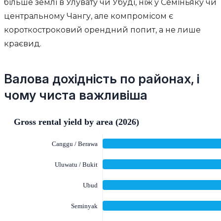
більше землі в Улувату чи Убуді, ніж у Семіньяку чи
центральному Чангу, але компромісом є
короткостроковий орендний попит, а не лише
краєвид.
Валова дохідність по районах, і
чому чиста важливіша