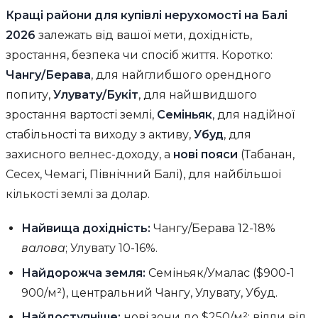
Кращі райони для купівлі нерухомості на Балі
2026
залежать від вашої мети, дохідність,
зростання, безпека чи спосіб життя. Коротко:
Чангу/Берава
, для найглибшого орендного
попиту,
Улувату/Букіт
, для найшвидшого
зростання вартості землі,
Семіньяк
, для надійної
стабільності та виходу з активу,
Убуд
, для
захисного велнес-доходу, а
нові пояси
(Табанан,
Сесех, Чемагі, Північний Балі), для найбільшої
кількості землі за долар.
Найвища дохідність:
Чангу/Берава 12-18%
валова
; Улувату 10-16%.
Найдорожча земля:
Семіньяк/Умалас ($900-1
900/м²), центральний Чангу, Улувату, Убуд.
Найдоступніше:
нові зони до $250/м²; вілли від