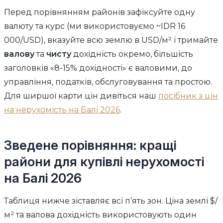
Перед порівнянням районів зафіксуйте одну
валюту та курс (ми використовуємо ~IDR 16
000/USD), вказуйте всю землю в USD/м² і тримайте
валову
та
чисту
дохідність окремо, більшість
заголовків «8-15% дохідності» є валовими, до
управління, податків, обслуговування та простою.
Для ширшої карти цін дивіться наш
посібник з цін
на нерухомість на Балі 2026
.
Зведене порівняння: кращі
райони для купівлі нерухомості
на Балі 2026
Таблиця нижче зіставляє всі п’ять зон. Ціна землі $/
м² та валова дохідність використовують один