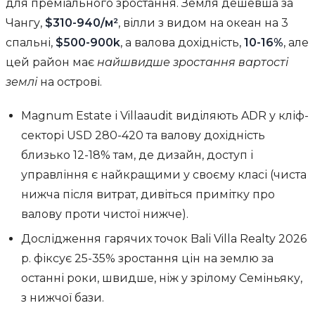
для преміального зростання. Земля дешевша за
Чангу,
$310-940/м²
, вілли з видом на океан на 3
спальні,
$500-900k
, а валова дохідність,
10-16%
, але
цей район має
найшвидше зростання вартості
землі
на острові.
Magnum Estate і Villaaudit виділяють ADR у кліф-
секторі USD 280-420 та валову дохідність
близько 12-18% там, де дизайн, доступ і
управління є найкращими у своєму класі (чиста
нижча після витрат, дивіться примітку про
валову проти чистої нижче).
Дослідження гарячих точок Bali Villa Realty 2026
р. фіксує 25-35% зростання цін на землю за
останні роки, швидше, ніж у зрілому Семіньяку,
з нижчої бази.