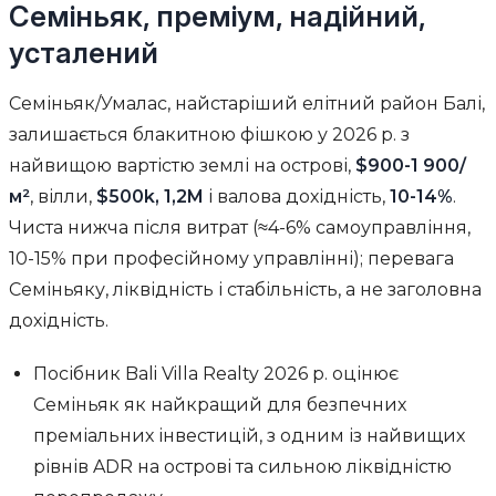
Семіньяк, преміум, надійний,
усталений
Семіньяк/Умалас, найстаріший елітний район Балі,
залишається блакитною фішкою у 2026 р. з
найвищою вартістю землі на острові,
$900-1 900/
м²
, вілли,
$500k, 1,2M
і валова дохідність,
10-14%
.
Чиста нижча після витрат (≈4-6% самоуправління,
10-15% при професійному управлінні); перевага
Семіньяку, ліквідність і стабільність, а не заголовна
дохідність.
Посібник Bali Villa Realty 2026 р. оцінює
Семіньяк як найкращий для безпечних
преміальних інвестицій, з одним із найвищих
рівнів ADR на острові та сильною ліквідністю