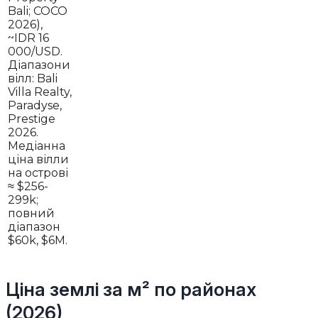
Bali; COCO
2026),
~IDR 16
000/USD.
Діапазони
вілл: Bali
Villa Realty,
Paradyse,
Prestige
2026.
Медіанна
ціна вілли
на острові
≈ $256-
299k;
повний
діапазон
$60k, $6M.
Ціна землі за м² по районах
(2026)