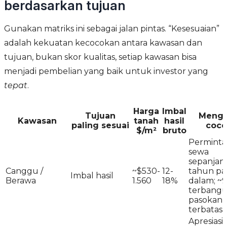
berdasarkan tujuan
Gunakan matriks ini sebagai jalan pintas. “Kesesuaian”
adalah kekuatan kecocokan antara kawasan dan
tujuan, bukan skor kualitas, setiap kawasan bisa
menjadi pembelian yang baik untuk investor yang
tepat
.
Harga
Imbal
Tujuan
Meng
Kawasan
tanah
hasil
paling sesuai
coco
$/m²
bruto
Perminta
sewa
sepanjan
Canggu /
~$530-
12-
tahun pa
Imbal hasil
Berawa
1.560
18%
dalam; ~
terbangu
pasokan
terbatas
Apresiasi