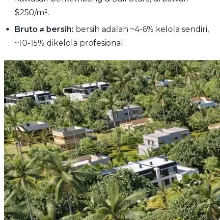
$250/m².
Bruto ≠ bersih:
bersih adalah ~4-6% kelola sendiri,
~10-15% dikelola profesional.