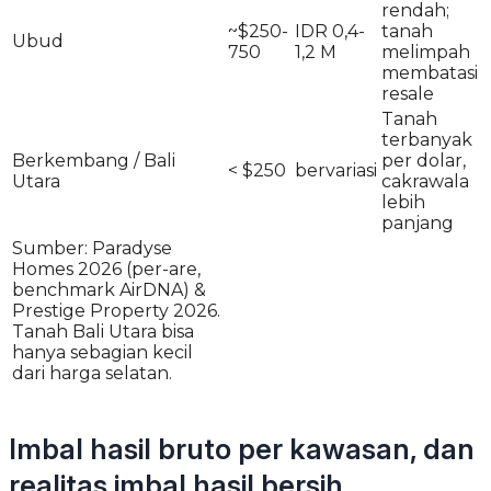
rendah;
~$250-
IDR 0,4-
tanah
Ubud
750
1,2 M
melimpah
membatasi
resale
Tanah
terbanyak
Berkembang / Bali
per dolar,
< $250
bervariasi
Utara
cakrawala
lebih
panjang
Sumber: Paradyse
Homes 2026 (per-are,
benchmark AirDNA) &
Prestige Property 2026.
Tanah Bali Utara bisa
hanya sebagian kecil
dari harga selatan.
Imbal hasil bruto per kawasan, dan
realitas imbal hasil bersih