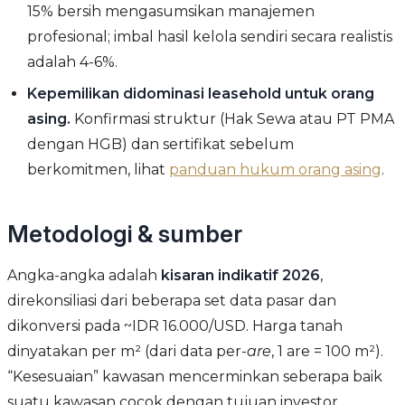
15% bersih mengasumsikan manajemen
profesional; imbal hasil kelola sendiri secara realistis
adalah 4-6%.
Kepemilikan didominasi leasehold untuk orang
asing.
Konfirmasi struktur (Hak Sewa atau PT PMA
dengan HGB) dan sertifikat sebelum
berkomitmen, lihat
panduan hukum orang asing
.
Metodologi & sumber
Angka-angka adalah
kisaran indikatif 2026
,
direkonsiliasi dari beberapa set data pasar dan
dikonversi pada ~IDR 16.000/USD. Harga tanah
dinyatakan per m² (dari data per-
are
, 1 are = 100 m²).
“Kesesuaian” kawasan mencerminkan seberapa baik
suatu kawasan cocok dengan tujuan investor