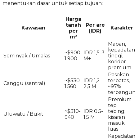
menentukan dasar untuk setiap tujuan:
Harga
tanah
Per are
Kawasan
Karakter
per
(IDR)
m²
Mapan,
kepadatan
~$900-
IDR 1,5-3
Seminyak / Umalas
tinggi,
1.900
M+
koridor
premium
Pasokan
~$530-
IDR 1,2-
terbatas,
Canggu (sentral)
1.560
2,5 M
~97%
terbangun
Premium
tepi
~$310-
IDR 0,5-
tebing;
Uluwatu / Bukit
940
1,5 M
kisaran
masuk
luas
Kepadatan