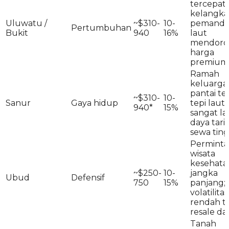
tercepat;
kelangka
Uluwatu /
~$310-
10-
pemanda
Pertumbuhan
Bukit
940
16%
laut
mendoro
harga
premium
Ramah
keluarga,
pantai te
~$310-
10-
Sanur
Gaya hidup
tepi laut
940*
15%
sangat la
daya tari
sewa ting
Perminta
wisata
kesehata
~$250-
10-
jangka
Ubud
Defensif
750
15%
panjang;
volatilitas
rendah t
resale da
Tanah