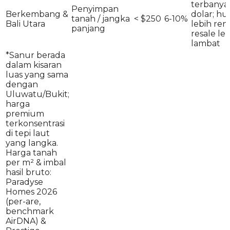
terbanya
Penyimpan
Berkembang &
dolar; hu
tanah / jangka
< $250
6-10%
Bali Utara
lebih ren
panjang
resale le
lambat
*Sanur berada
dalam kisaran
luas yang sama
dengan
Uluwatu/Bukit;
harga
premium
terkonsentrasi
di tepi laut
yang langka.
Harga tanah
per m² & imbal
hasil bruto:
Paradyse
Homes 2026
(per-are,
benchmark
AirDNA) &