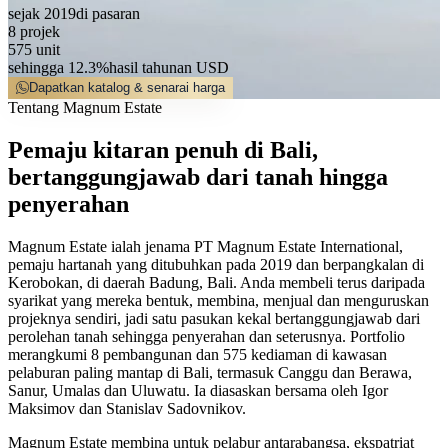
sejak 2019
di pasaran
8
projek
575
unit
sehingga 12.3%
hasil tahunan USD
Dapatkan katalog & senarai harga
Tentang Magnum Estate
Pemaju kitaran penuh di Bali,
bertanggungjawab dari tanah hingga
penyerahan
Magnum Estate ialah jenama PT Magnum Estate International,
pemaju hartanah yang ditubuhkan pada 2019 dan berpangkalan di
Kerobokan, di daerah Badung, Bali. Anda membeli terus daripada
syarikat yang mereka bentuk, membina, menjual dan menguruskan
projeknya sendiri, jadi satu pasukan kekal bertanggungjawab dari
perolehan tanah sehingga penyerahan dan seterusnya. Portfolio
merangkumi 8 pembangunan dan 575 kediaman di kawasan
pelaburan paling mantap di Bali, termasuk Canggu dan Berawa,
Sanur, Umalas dan Uluwatu. Ia diasaskan bersama oleh Igor
Maksimov dan Stanislav Sadovnikov.
Magnum Estate membina untuk pelabur antarabangsa, ekspatriat