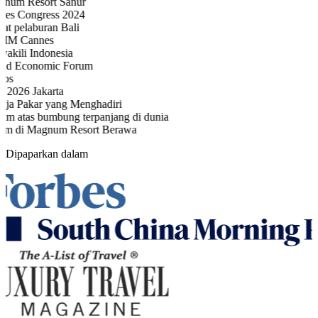
um Resort Sanur
es Congress 2024
t pelaburan Bali
IM Cannes
kili Indonesia
d Economic Forum
os
2026 Jakarta
ja Pakar yang Menghadiri
m atas bumbung terpanjang di dunia
m di Magnum Resort Berawa
Dipaparkan dalam