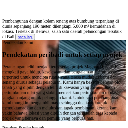
Pembangunan dengan kolam renang atas bumbung terpanjang di
dunia sepanjang 190 meter, dilengkapi 5,000 m² kemudahan di
lokasi. Terletak di Berawa, salah satu daerah pelancongan tersibuk
di Bali.
baca lagi
Pendekatan kami
Pendekatan peribadi untuk setiap projek
Perancangan teliti menjadi teras setiap projek Magnum Estate. Kami
mengkaji gaya hidup, keselesaan, dan pengalaman tetamu secara
terperinci untuk mencipta ruang yang terasa mudah didiami dan
senang diurus sebagai pelaburan. Kami hanya bekerja dengan plot
tanah yang dipilih dengan teliti di kawasan yang menunjukkan
pertumbuhan nilai yang stabil, memastikan pertumbuhan modal
jangka panjang untuk pelanggan kami. Untuk satu pembangunan,
kami mungkin mengambil masa sehingga dua tahun untuk
memuktamadkan dan meluluskan tapak pembinaan, kerana kami
yakin bahawa lokasi yang dipilih dengan teliti ialah asas kepada
projek yang berjaya dan pemilik yang berpuas hati.
Pasukan & reka bentuk