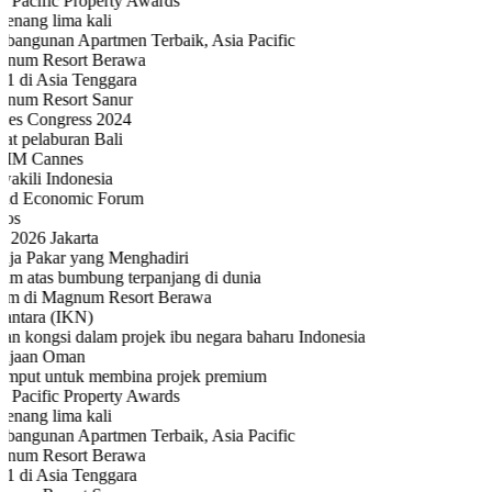
 Pacific Property Awards
nang lima kali
angunan Apartmen Terbaik, Asia Pacific
num Resort Berawa
1 di Asia Tenggara
um Resort Sanur
es Congress 2024
t pelaburan Bali
IM Cannes
kili Indonesia
d Economic Forum
os
2026 Jakarta
ja Pakar yang Menghadiri
m atas bumbung terpanjang di dunia
m di Magnum Resort Berawa
ntara (IKN)
n kongsi dalam projek ibu negara baharu Indonesia
ajaan Oman
mput untuk membina projek premium
 Pacific Property Awards
nang lima kali
angunan Apartmen Terbaik, Asia Pacific
num Resort Berawa
1 di Asia Tenggara