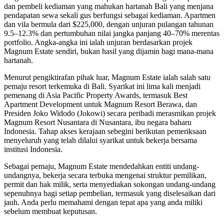
dan pembeli kediaman yang mahukan hartanah Bali yang menjana
pendapatan sewa sekali gus berfungsi sebagai kediaman. Apartmen
dan vila bermula dari $225,000, dengan unjuran pulangan tahunan
9.5–12.3% dan pertumbuhan nilai jangka panjang 40–70% merentas
portfolio. Angka-angka ini ialah unjuran berdasarkan projek
Magnum Estate sendiri, bukan hasil yang dijamin bagi mana-mana
hartanah.
Menurut pengiktirafan pihak luar, Magnum Estate ialah salah satu
pemaju resort terkemuka di Bali. Syarikat ini lima kali menjadi
pemenang di Asia Pacific Property Awards, termasuk Best
Apartment Development untuk Magnum Resort Berawa, dan
Presiden Joko Widodo (Jokowi) secara peribadi merasmikan projek
Magnum Resort Nusantara di Nusantara, ibu negara baharu
Indonesia. Tahap akses kerajaan sebegini berikutan pemeriksaan
menyeluruh yang telah dilalui syarikat untuk bekerja bersama
institusi Indonesia.
Sebagai pemaju, Magnum Estate mendedahkan entiti undang-
undangnya, bekerja secara terbuka mengenai struktur pemilikan,
permit dan hak milik, serta menyediakan sokongan undang-undang
sepenuhnya bagi setiap pembelian, termasuk yang diselesaikan dari
jauh. Anda perlu memahami dengan tepat apa yang anda miliki
sebelum membuat keputusan.