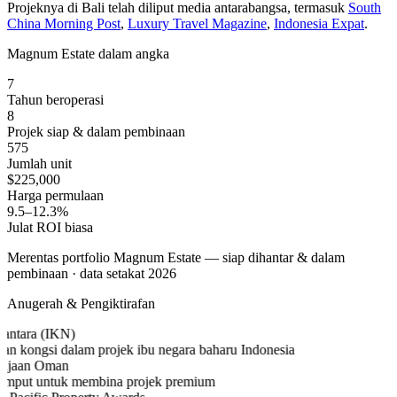
Projeknya di Bali telah diliput media antarabangsa, termasuk
South
China Morning Post
,
Luxury Travel Magazine
,
Indonesia Expat
.
Magnum Estate dalam angka
7
Tahun beroperasi
8
Projek siap & dalam pembinaan
575
Jumlah unit
$225,000
Harga permulaan
9.5–12.3%
Julat ROI biasa
Merentas portfolio Magnum Estate — siap dihantar & dalam
pembinaan · data setakat 2026
Anugerah & Pengiktirafan
ntara (IKN)
n kongsi dalam projek ibu negara baharu Indonesia
ajaan Oman
mput untuk membina projek premium