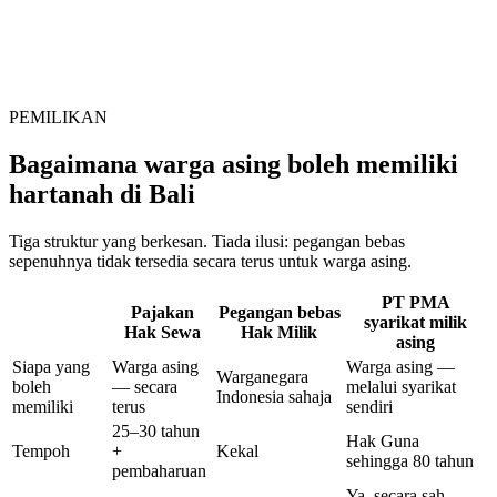
PEMILIKAN
Bagaimana warga asing boleh memiliki
hartanah di Bali
Tiga struktur yang berkesan. Tiada ilusi: pegangan bebas
sepenuhnya tidak tersedia secara terus untuk warga asing.
PT PMA
Pajakan
Pegangan bebas
syarikat milik
Hak Sewa
Hak Milik
asing
Siapa yang
Warga asing
Warga asing —
Warganegara
boleh
— secara
melalui syarikat
Indonesia sahaja
memiliki
terus
sendiri
25–30 tahun
Hak Guna
Tempoh
+
Kekal
sehingga 80 tahun
pembaharuan
Ya, secara sah