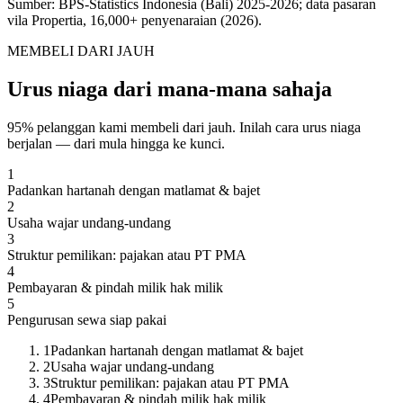
Sumber: BPS-Statistics Indonesia (Bali) 2025-2026; data pasaran
vila Propertia, 16,000+ penyenaraian (2026).
MEMBELI DARI JAUH
Urus niaga dari mana-mana sahaja
95% pelanggan kami membeli dari jauh. Inilah cara urus niaga
berjalan — dari mula hingga ke kunci.
1
Padankan hartanah dengan matlamat & bajet
2
Usaha wajar undang-undang
3
Struktur pemilikan: pajakan atau PT PMA
4
Pembayaran & pindah milik hak milik
5
Pengurusan sewa siap pakai
1
Padankan hartanah dengan matlamat & bajet
2
Usaha wajar undang-undang
3
Struktur pemilikan: pajakan atau PT PMA
4
Pembayaran & pindah milik hak milik