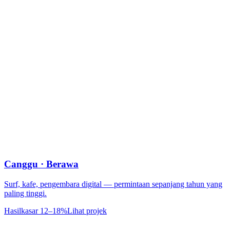
Canggu · Berawa
Surf, kafe, pengembara digital — permintaan sepanjang tahun yang
paling tinggi.
Hasil
kasar 12–18%
Lihat projek