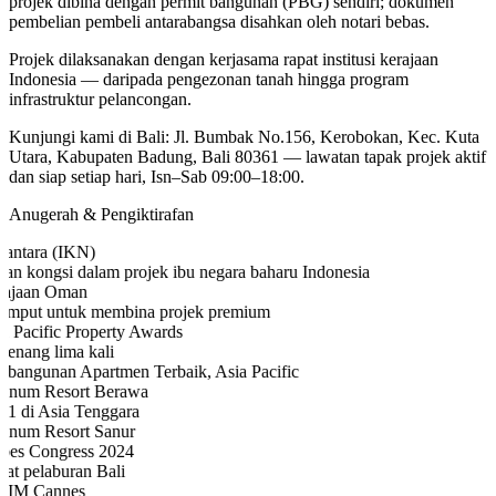
projek dibina dengan permit bangunan (PBG) sendiri; dokumen
pembelian pembeli antarabangsa disahkan oleh notari bebas.
Projek dilaksanakan dengan kerjasama rapat institusi kerajaan
Indonesia — daripada pengezonan tanah hingga program
infrastruktur pelancongan.
Kunjungi kami di Bali: Jl. Bumbak No.156, Kerobokan, Kec. Kuta
Utara, Kabupaten Badung, Bali 80361 — lawatan tapak projek aktif
dan siap setiap hari, Isn–Sab 09:00–18:00.
Anugerah & Pengiktirafan
antara (IKN)
an kongsi dalam projek ibu negara baharu Indonesia
ajaan Oman
emput untuk membina projek premium
a Pacific Property Awards
enang lima kali
bangunan Apartmen Terbaik, Asia Pacific
num Resort Berawa
 1 di Asia Tenggara
num Resort Sanur
bes Congress 2024
at pelaburan Bali
IM Cannes