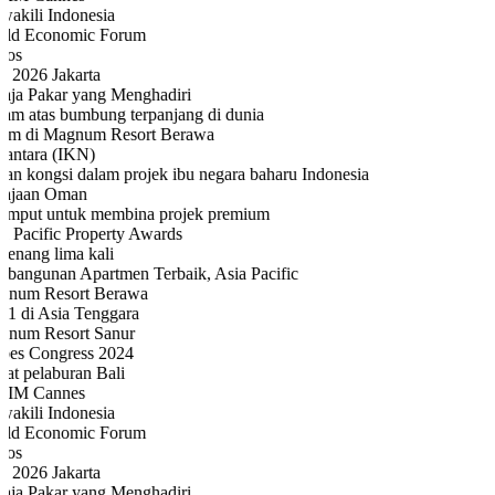
akili Indonesia
ld Economic Forum
os
 2026 Jakarta
aja Pakar yang Menghadiri
am atas bumbung terpanjang di dunia
 m di Magnum Resort Berawa
antara (IKN)
an kongsi dalam projek ibu negara baharu Indonesia
ajaan Oman
emput untuk membina projek premium
a Pacific Property Awards
enang lima kali
bangunan Apartmen Terbaik, Asia Pacific
num Resort Berawa
 1 di Asia Tenggara
num Resort Sanur
bes Congress 2024
at pelaburan Bali
IM Cannes
akili Indonesia
ld Economic Forum
os
 2026 Jakarta
aja Pakar yang Menghadiri